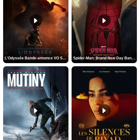
L'Odyssée Bande-annonce VO STFR
Spider-Man: Brand New Day Bande-annonce VO STFR