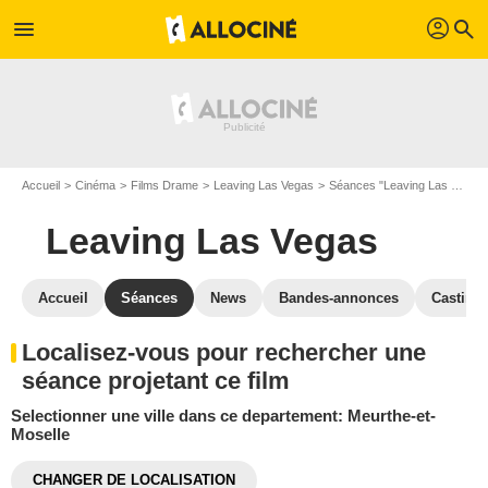
profil
menu
search
Accueil
Cinéma
Films Drame
Leaving Las Vegas
Séances "Leaving Las Vegas"
Leaving Las Vegas
Accueil
Séances
News
Bandes-annonces
Casting
Localisez-vous pour rechercher une
séance projetant ce film
Selectionner une ville dans ce departement: Meurthe-et-
Moselle
CHANGER DE LOCALISATION