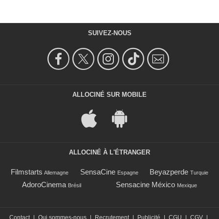
SUIVEZ-NOUS
ALLOCINÉ SUR MOBILE
ALLOCINÉ À L'ÉTRANGER
Filmstarts
SensaCine
Beyazperde
Allemagne
Espagne
Turquie
AdoroCinema
Sensacine México
Brésil
Mexique
Contact
|
Qui sommes-nous
|
Recrutement
|
Publicité
|
CGU
|
CGV
|