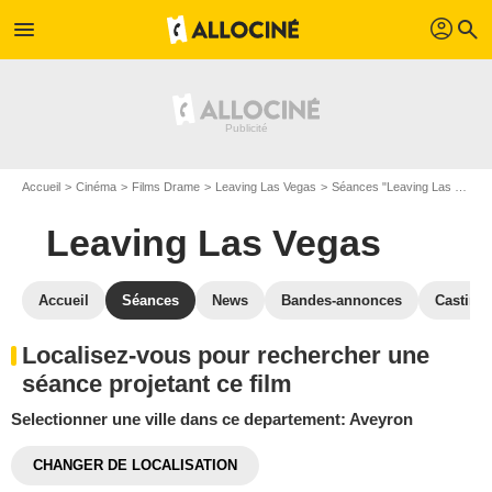
profil
menu
search
Accueil
Cinéma
Films Drame
Leaving Las Vegas
Séances "Leaving Las Vegas"
Leaving Las Vegas
Accueil
Séances
News
Bandes-annonces
Casting
Localisez-vous pour rechercher une
séance projetant ce film
Selectionner une ville dans ce departement: Aveyron
CHANGER DE LOCALISATION