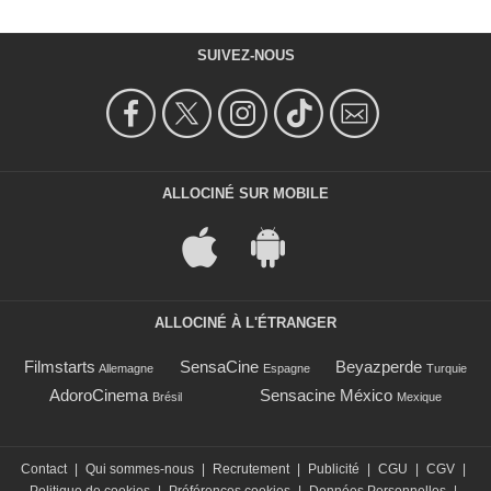
SUIVEZ-NOUS
ALLOCINÉ SUR MOBILE
ALLOCINÉ À L'ÉTRANGER
Filmstarts
SensaCine
Beyazperde
Allemagne
Espagne
Turquie
AdoroCinema
Sensacine México
Brésil
Mexique
Contact
|
Qui sommes-nous
|
Recrutement
|
Publicité
|
CGU
|
CGV
|