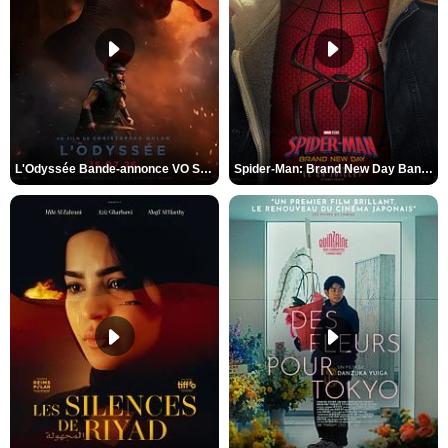
L'Odyssée Bande-annonce VO STFR
Spider-Man: Brand New Day Bande-annonce VO STFR