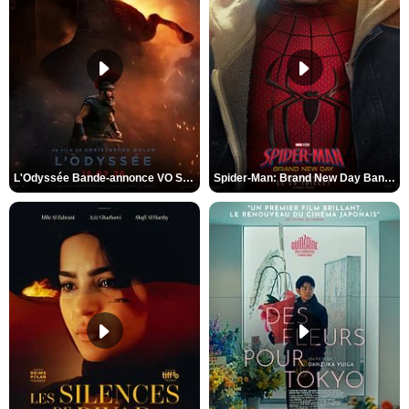
L'Odyssée Bande-annonce VO STFR
Spider-Man: Brand New Day Bande-annonce VO STFR