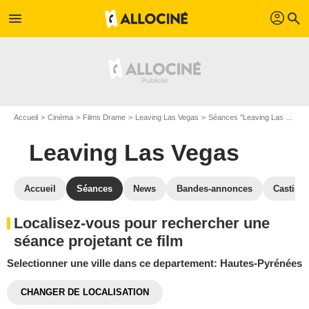
profil
menu
search
Accueil
Cinéma
Films Drame
Leaving Las Vegas
Séances "Leaving Las Vegas"
Leaving Las Vegas
Accueil
Séances
News
Bandes-annonces
Casting
Localisez-vous pour rechercher une
séance projetant ce film
Selectionner une ville dans ce departement: Hautes-Pyrénées
CHANGER DE LOCALISATION