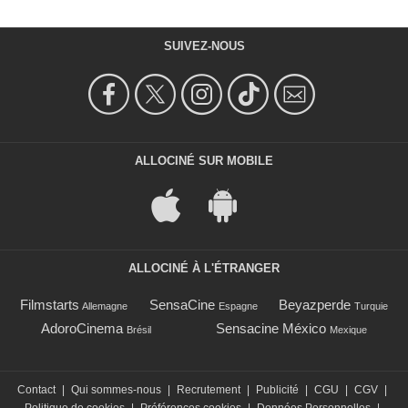
SUIVEZ-NOUS
ALLOCINÉ SUR MOBILE
ALLOCINÉ À L'ÉTRANGER
Filmstarts
SensaCine
Beyazperde
Allemagne
Espagne
Turquie
AdoroCinema
Sensacine México
Brésil
Mexique
Contact
|
Qui sommes-nous
|
Recrutement
|
Publicité
|
CGU
|
CGV
|