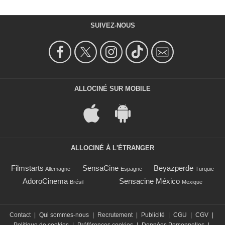
SUIVEZ-NOUS
ALLOCINÉ SUR MOBILE
ALLOCINÉ À L'ÉTRANGER
Filmstarts
SensaCine
Beyazperde
Allemagne
Espagne
Turquie
AdoroCinema
Sensacine México
Brésil
Mexique
Contact
|
Qui sommes-nous
|
Recrutement
|
Publicité
|
CGU
|
CGV
|