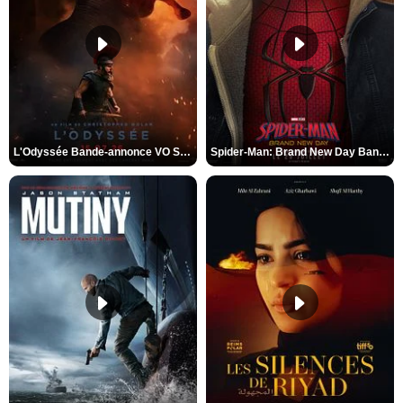
L'Odyssée Bande-annonce VO STFR
Spider-Man: Brand New Day Bande-annonce VO STFR