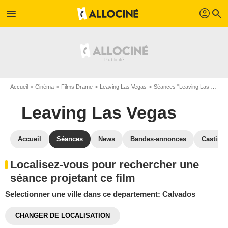
profil
menu
search
Accueil
Cinéma
Films Drame
Leaving Las Vegas
Séances "Leaving Las Vegas"
Leaving Las Vegas
Accueil
Séances
News
Bandes-annonces
Casting
Localisez-vous pour rechercher une
séance projetant ce film
Selectionner une ville dans ce departement: Calvados
CHANGER DE LOCALISATION