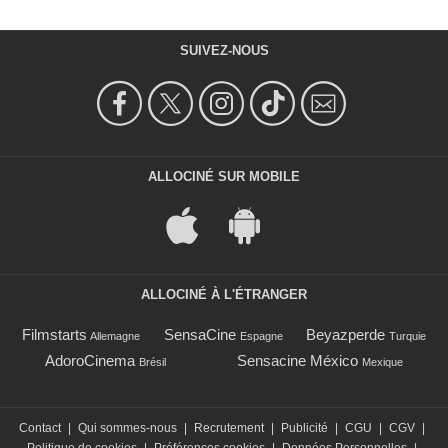
SUIVEZ-NOUS
ALLOCINÉ SUR MOBILE
ALLOCINÉ À L'ÉTRANGER
Filmstarts
SensaCine
Beyazperde
Allemagne
Espagne
Turquie
AdoroCinema
Sensacine México
Brésil
Mexique
Contact
|
Qui sommes-nous
|
Recrutement
|
Publicité
|
CGU
|
CGV
|