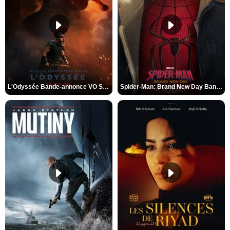
L'Odyssée Bande-annonce VO STFR
Spider-Man: Brand New Day Bande-annonce VO STFR