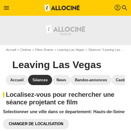
profil
menu
search
Accueil
Cinéma
Films Drame
Leaving Las Vegas
Séances "Leaving Las Vegas"
Leaving Las Vegas
Accueil
Séances
News
Bandes-annonces
Casting
Localisez-vous pour rechercher une
séance projetant ce film
Selectionner une ville dans ce departement: Hauts-de-Seine
CHANGER DE LOCALISATION