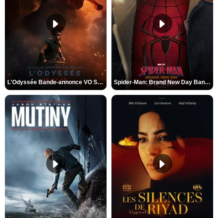
L'Odyssée Bande-annonce VO STFR
Spider-Man: Brand New Day Bande-annonce VO STFR