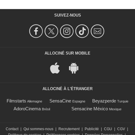
SUIVEZ-NOUS
ALLOCINÉ SUR MOBILE
ALLOCINÉ À L'ÉTRANGER
Filmstarts
SensaCine
Beyazperde
Allemagne
Espagne
Turquie
AdoroCinema
Sensacine México
Brésil
Mexique
Contact
|
Qui sommes-nous
|
Recrutement
|
Publicité
|
CGU
|
CGV
|