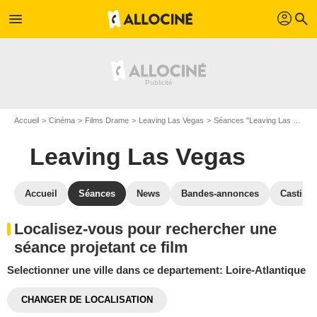
profil
menu
search
Accueil
Cinéma
Films Drame
Leaving Las Vegas
Séances "Leaving Las Vegas"
Leaving Las Vegas
Accueil
Séances
News
Bandes-annonces
Casting
Localisez-vous pour rechercher une
séance projetant ce film
Selectionner une ville dans ce departement: Loire-Atlantique
CHANGER DE LOCALISATION