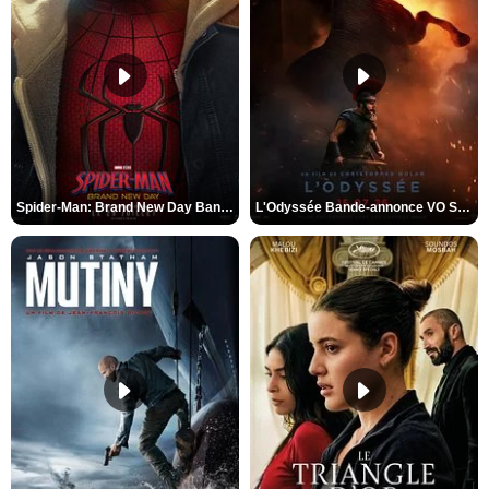
Spider-Man: Brand New Day Bande-annonce VO STFR
L'Odyssée Bande-annonce VO STFR