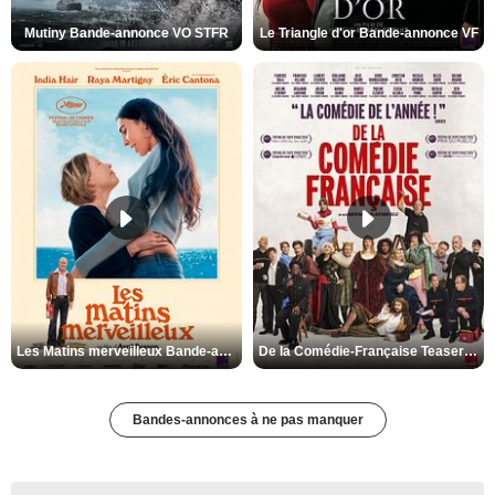
Mutiny Bande-annonce VO STFR
Le Triangle d'or Bande-annonce VF
Les Matins merveilleux Bande-annonce VF
De la Comédie-Française Teaser VF
Bandes-annonces à ne pas manquer