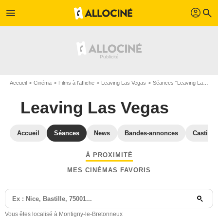
profil
menu
search
Accueil
Cinéma
Films à l'affiche
Leaving Las Vegas
Séances "Leaving Las Vegas" Yvelines
Leaving Las Vegas
Accueil
Séances
News
Bandes-annonces
Casting
À PROXIMITÉ
MES CINÉMAS FAVORIS
Vous êtes localisé à Montigny-le-Bretonneux