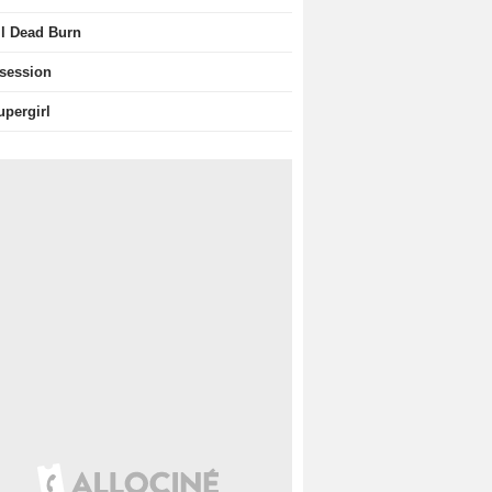
il Dead Burn
session
upergirl