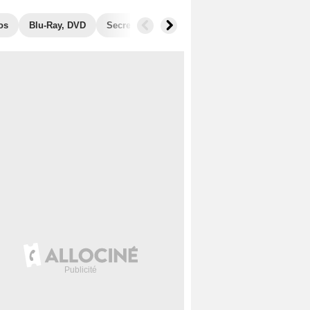
os
Blu-Ray, DVD
Secrets de tournage
Récompenses
Fil