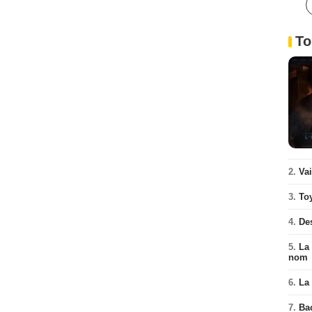
To
2.
Va
3.
To
4.
De
5.
La 
nom
6.
La 
7.
Ba