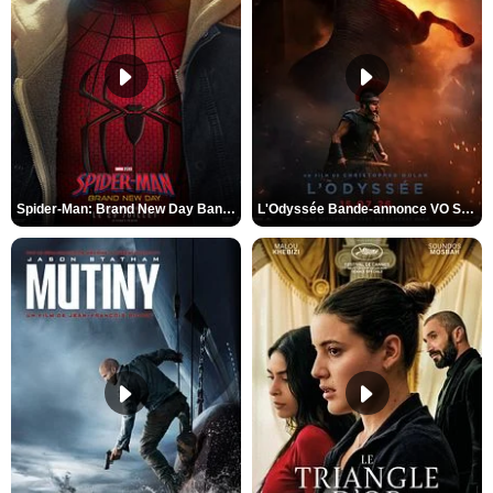
Spider-Man: Brand New Day Bande-annonce VO STFR
L'Odyssée Bande-annonce VO STFR