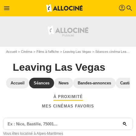
profil
menu
search
Accueil
Cinéma
Films à l'affiche
Leaving Las Vegas
Séances cinéma Leaving Las Vegas
Leaving Las Vegas
Accueil
Séances
News
Bandes-annonces
Casting
À PROXIMITÉ
MES CINÉMAS FAVORIS
Vous êtes localisé à Alpes-Maritimes