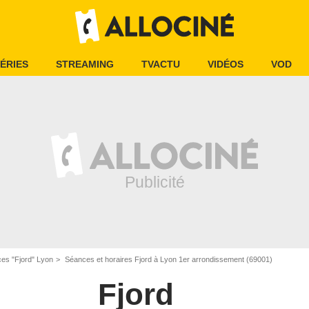
ÉRIES
STREAMING
TVACTU
VIDÉOS
VOD
es "Fjord" Lyon
Séances et horaires Fjord à Lyon 1er arrondissement (69001)
Fjord