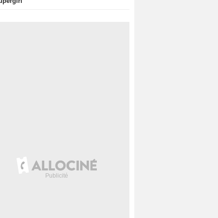
upergirl