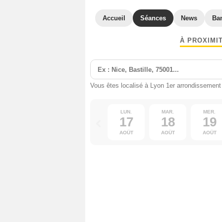
Accueil
Séances
News
Ba
À PROXIMI
Vous êtes localisé à Lyon 1er arrondissement
LUN.
MAR.
MER.
17
18
19
AOÛT
AOÛT
AOÛT