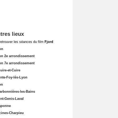
tres lieux
retrouver les séances du film
Fjord
on
on 2e arrondissement
on 7e arrondissement
uire-et-Cuire
inte-Foy-lès-Lyon
on
arbonnières-les-Bains
int-Genis-Laval
aponne
cines-Charpieu