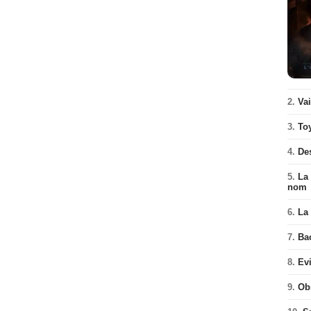
2.
Va
3.
To
4.
De
5.
La 
nom
6.
La 
7.
Ba
8.
Ev
9.
Ob