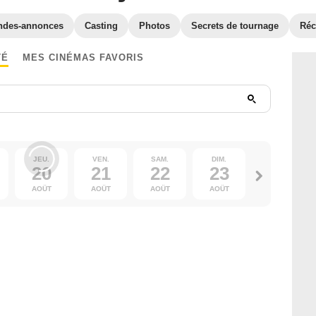
ndes-annonces
Casting
Photos
Secrets de tournage
Ré
TÉ
MES CINÉMAS FAVORIS
JEU.
VEN.
SAM.
DIM.
LUN.
20
21
22
23
24
AOÛT
AOÛT
AOÛT
AOÛT
AOÛT