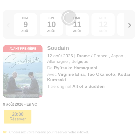
DIM.
LUN.
MAR.
MER.
JEU.
9
10
11
12
13
AOÛT
AOÛT
AOÛT
AOÛT
AOÛT
Soudain
AVANT-PREMIÈRE
12 août 2026
|
Drame
/
France
,
Japon
,
Allemagne
,
Belgique
De
Ryūsuke Hamaguchi
Avec
Virginie Efira
,
Tao Okamoto
,
Kodai
Kurosaki
Titre original
All of a Sudden
9 août 2026 - En VO
20:00
Réserver
Choisissez votre horaire pour réserver votre e-ticket.