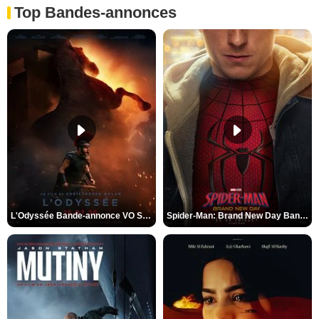
Top Bandes-annonces
L'Odyssée Bande-annonce VO STFR
Spider-Man: Brand New Day Bande-annonce VO STFR