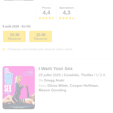
Presse
Spectateurs
4,4
4,3
9 août 2026 - En VO
15:30
15:40
Réserver
Réserver
Choisissez votre horaire pour réserver votre e-ticket.
I Want Your Sex
29 juillet 2026
|
Comédie
,
Thriller
/
U.S.A.
De
Gregg Araki
Avec
Olivia Wilde
,
Cooper Hoffman
,
Mason Gooding