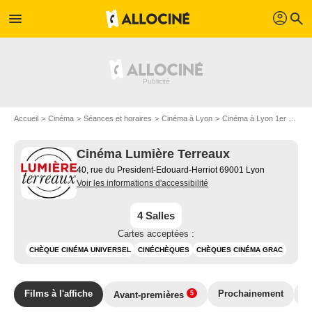
profil
menu
search
Accueil
Cinéma
Séances et horaires
Cinéma à Lyon
Cinéma à Lyon 1er arrondissement
Cinéma Lumière Terreaux
40, rue du President-Edouard-Herriot 69001 Lyon
Voir les informations d'accessibilité
4 Salles
Cartes acceptées :
CHÈQUE CINÉMA UNIVERSEL
CINÉCHÈQUES
CHÈQUES CINÉMA GRAC
Films à l'affiche
Prochainement
T
Avant-premières
5