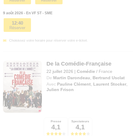
Réserver
Réserver
9 août 2026 - En VF ST - SME
12:40
Réserver
Choisissez votre horaire pour réserver votre e-ticket.
De la Comédie-Française
22 juillet 2026
|
Comédie
/
France
De
Martin Darondeau
,
Bertrand Usclat
Avec
Pauline Clément
,
Laurent Stocker
,
Julien Frison
Presse
Spectateurs
4,1
4,1