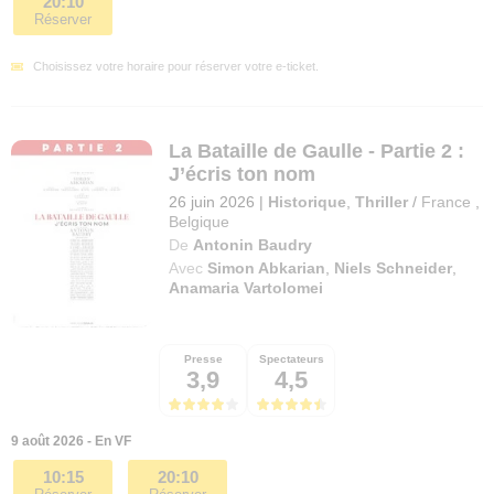
20:10
Réserver
Choisissez votre horaire pour réserver votre e-ticket.
La Bataille de Gaulle - Partie 2 :
J’écris ton nom
26 juin 2026
|
Historique
,
Thriller
/
France
,
Belgique
De
Antonin Baudry
Avec
Simon Abkarian
,
Niels Schneider
,
Anamaria Vartolomei
Presse
Spectateurs
3,9
4,5
9 août 2026 - En VF
10:15
20:10