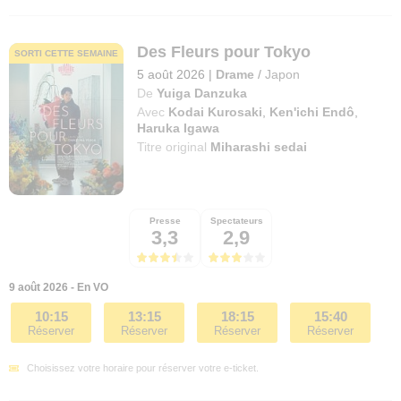
Des Fleurs pour Tokyo
SORTI CETTE SEMAINE
5 août 2026
|
Drame
/
Japon
De
Yuiga Danzuka
Avec
Kodai Kurosaki
,
Ken'ichi Endô
,
Haruka Igawa
Titre original
Miharashi sedai
Presse
Spectateurs
3,3
2,9
9 août 2026 - En VO
10:15
13:15
18:15
15:40
Réserver
Réserver
Réserver
Réserver
Choisissez votre horaire pour réserver votre e-ticket.