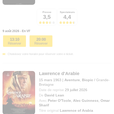
Presse
Spectateurs
3,5
4,4
9 août 2026 - En VF
13:10
20:00
Réserver
Réserver
Choisissez votre horaire pour réserver votre e-ticket.
Lawrence d'Arabie
15 mars 1963
|
Aventure
,
Biopic
/
Grande-
Bretagne
Date de reprise
29 juillet 2026
De
David Lean
Avec
Peter O'Toole
,
Alec Guinness
,
Omar
Sharif
Titre original
Lawrence of Arabia