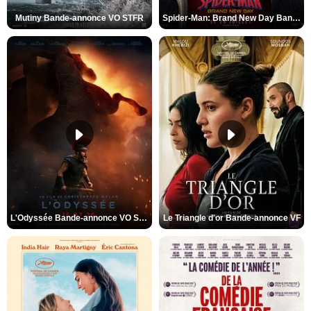
Mutiny Bande-annonce VO STFR
Spider-Man: Brand New Day Bande-annonce VO STFR
L'Odyssée Bande-annonce VO STFR
Le Triangle d'or Bande-annonce VF