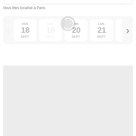
Vous êtes localisé à Paris
VEN.
SAM.
DIM.
LUN.
MAR.
18
19
20
21
22
SEPT.
SEPT.
SEPT.
SEPT.
SEPT.