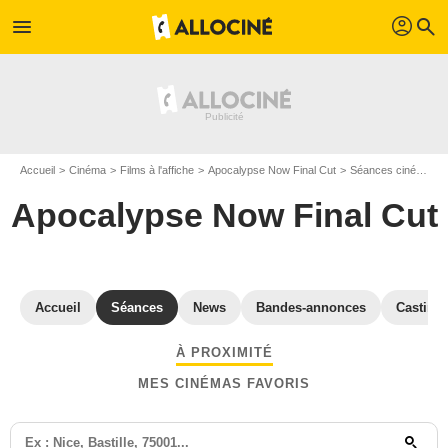
profil
menu
search
Accueil
Cinéma
Films à l'affiche
Apocalypse Now Final Cut
Séances cinéma Apocalypse Now Final Cut
Apocalypse Now Final Cut
Accueil
Séances
News
Bandes-annonces
Casting
À PROXIMITÉ
MES CINÉMAS FAVORIS