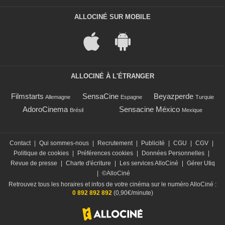
ALLOCINÉ SUR MOBILE
ALLOCINÉ À L'ÉTRANGER
Filmstarts
SensaCine
Beyazperde
Allemagne
Espagne
Turquie
AdoroCinema
Sensacine México
Brésil
Mexique
Contact
|
Qui sommes-nous
|
Recrutement
|
Publicité
|
CGU
|
CGV
|
Politique de cookies
|
Préférences cookies
|
Données Personnelles
|
Revue de presse
|
Charte d'écriture
|
Les services AlloCiné
|
Gérer Utiq
|
©AlloCiné
Retrouvez tous les horaires et infos de votre cinéma sur le numéro AlloCiné :
0 892 892 892
(0,90€/minute)