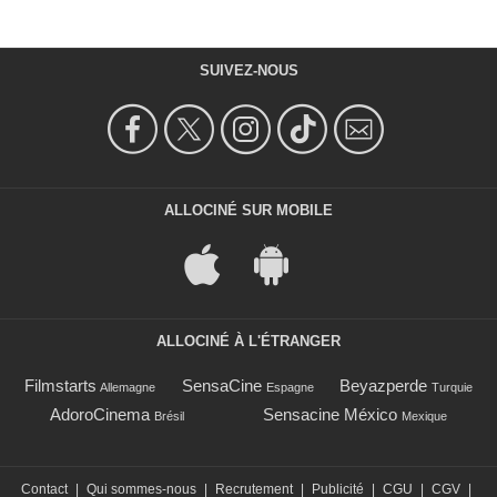
SUIVEZ-NOUS
ALLOCINÉ SUR MOBILE
ALLOCINÉ À L'ÉTRANGER
Filmstarts
SensaCine
Beyazperde
Allemagne
Espagne
Turquie
AdoroCinema
Sensacine México
Brésil
Mexique
Contact
|
Qui sommes-nous
|
Recrutement
|
Publicité
|
CGU
|
CGV
|