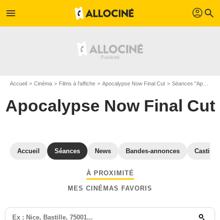
profil
menu
search
Accueil
Cinéma
Films à l'affiche
Apocalypse Now Final Cut
Séances "Apocalypse Now Final Cut" Paris
Apocalypse Now Final Cut
Accueil
Séances
News
Bandes-annonces
Casting
À PROXIMITÉ
MES CINÉMAS FAVORIS