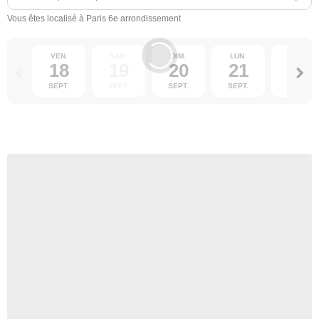
Vous êtes localisé à Paris 6e arrondissement
VEN.
SAM.
DIM.
LUN.
MAR.
18
19
20
21
22
SEPT.
SEPT.
SEPT.
SEPT.
SEPT.