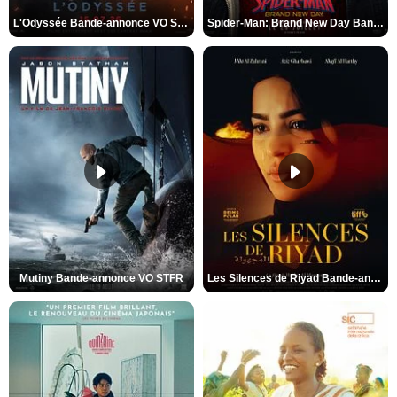
L'Odyssée Bande-annonce VO STFR
Spider-Man: Brand New Day Bande-annonce VO STFR
Mutiny Bande-annonce VO STFR
Les Silences de Riyad Bande-annonce VO STFR