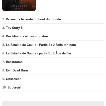
2.
Vaiana, la légende du bout du monde
3.
Toy Story 5
4.
Des Minions et des monstres
5.
La Bataille de Gaulle - Partie 2 : J’écris ton nom
6.
La Bataille de Gaulle - partie 1 : L'Âge de Fer
7.
Backrooms
8.
Evil Dead Burn
9.
Obsession
10.
Supergirl