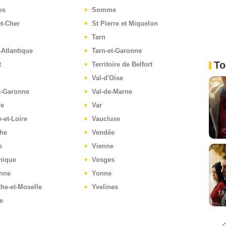
es
Somme
et-Cher
St Pierre et Miquelon
Tarn
-Atlantique
Tarn-et-Garonne
To
t
Territoire de Belfort
Val-d'Oise
t-Garonne
Val-de-Marne
re
Var
-et-Loire
Vaucluse
he
Vendée
e
Vienne
nique
Vosges
nne
Yonne
he-et-Moselle
Yvelines
e