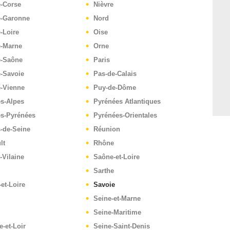
e-Corse
Nièvre
e-Garonne
Nord
-Loire
Oise
e-Marne
Orne
e-Saône
Paris
-Savoie
Pas-de-Calais
e-Vienne
Puy-de-Dôme
s-Alpes
Pyrénées Atlantiques
es-Pyrénées
Pyrénées-Orientales
-de-Seine
Réunion
lt
Rhône
t-Vilaine
Saône-et-Loire
Sarthe
-et-Loire
Savoie
Seine-et-Marne
Seine-Maritime
e-et-Loir
Seine-Saint-Denis