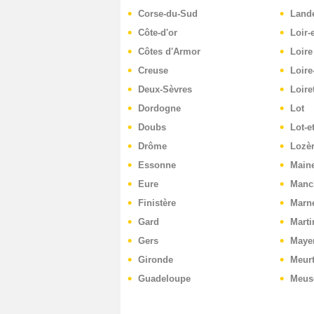
Corse-du-Sud
Land
Côte-d'or
Loir-
Côtes d'Armor
Loire
Creuse
Loire
Deux-Sèvres
Loire
Dordogne
Lot
Doubs
Lot-e
Drôme
Lozè
Essonne
Maine
Eure
Manc
Finistère
Marn
Gard
Marti
Gers
Maye
Gironde
Meurt
Guadeloupe
Meus