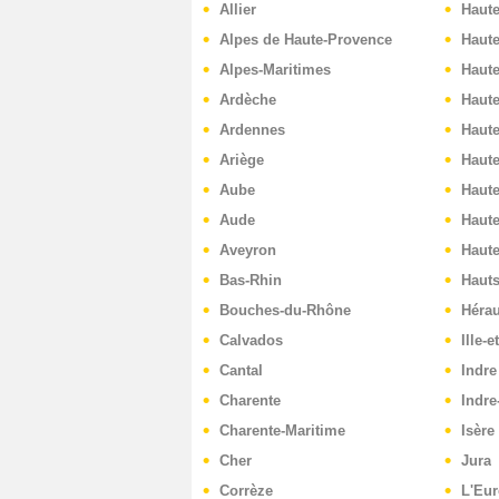
Allier
Haut
Alpes de Haute-Provence
Haut
Alpes-Maritimes
Haute
Ardèche
Haut
Ardennes
Haut
Ariège
Haute
Aube
Haut
Aude
Haute
Aveyron
Haut
Bas-Rhin
Hauts
Bouches-du-Rhône
Hérau
Calvados
Ille-e
Cantal
Indre
Charente
Indre
Charente-Maritime
Isère
Cher
Jura
Corrèze
L'Eur