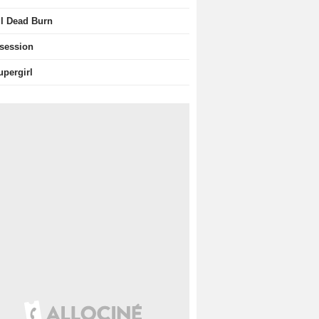
il Dead Burn
session
upergirl