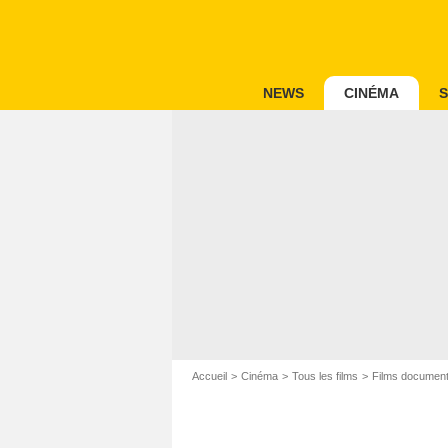
NEWS
CINÉMA
S
Accueil
Cinéma
Tous les films
Films document