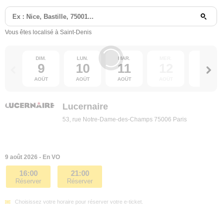
Vous êtes localisé à Saint-Denis
DIM.
LUN.
MAR.
MER.
JEU.
9
10
11
12
13
AOÛT
AOÛT
AOÛT
AOÛT
AOÛT
Lucernaire
53, rue Notre-Dame-des-Champs 75006 Paris
9 août 2026 - En VO
16:00
21:00
Réserver
Réserver
Choisissez votre horaire pour réserver votre e-ticket.