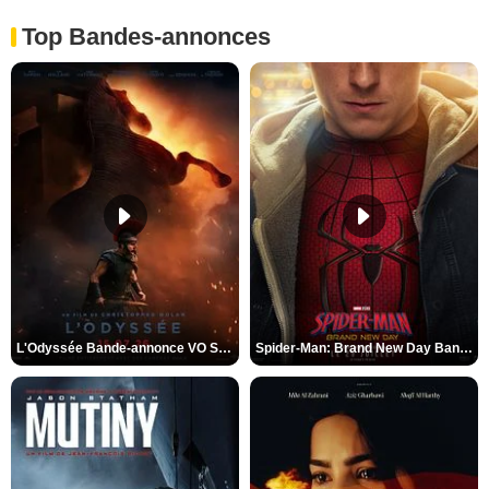
Top Bandes-annonces
L'Odyssée Bande-annonce VO STFR
Spider-Man: Brand New Day Bande-annonce VO STFR