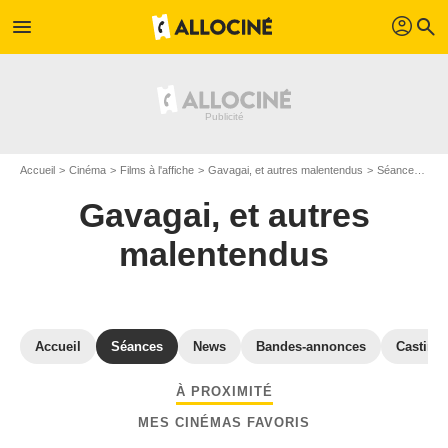
profil
menu
search
Accueil
Cinéma
Films à l'affiche
Gavagai, et autres malentendus
Séances "Gavagai, et autres malentendus" Seine-Saint-Denis
Gavagai, et autres
malentendus
Accueil
Séances
News
Bandes-annonces
Casting
À PROXIMITÉ
MES CINÉMAS FAVORIS