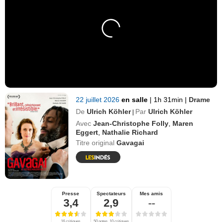
22 juillet 2026
en salle
|
1h 31min
|
Drame
De
Ulrich Köhler
Par
Ulrich Köhler
|
Avec
Jean-Christophe Folly
,
Maren
Eggert
,
Nathalie Richard
Titre original
Gavagai
Presse
Spectateurs
Mes amis
3,4
2,9
--
16 critiques
50 notes, 10 critiques