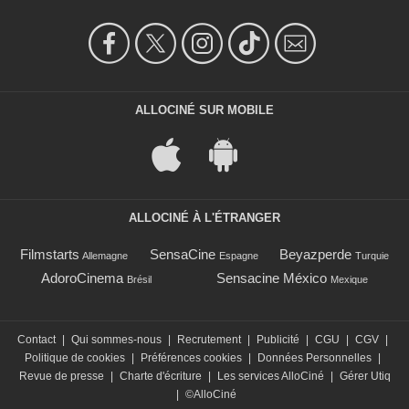
ALLOCINÉ SUR MOBILE
ALLOCINÉ À L'ÉTRANGER
Filmstarts
SensaCine
Beyazperde
Allemagne
Espagne
Turquie
AdoroCinema
Sensacine México
Brésil
Mexique
Contact
|
Qui sommes-nous
|
Recrutement
|
Publicité
|
CGU
|
CGV
|
Politique de cookies
|
Préférences cookies
|
Données Personnelles
|
Revue de presse
|
Charte d'écriture
|
Les services AlloCiné
|
Gérer Utiq
|
©AlloCiné