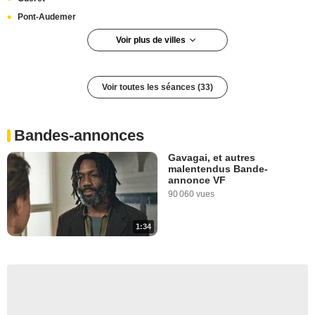
Pont-Audemer
Voir plus de villes
Quimperlé
Auch
Voir toutes les séances (33)
Tours
Champagnole
Monistrol-sur-Loire
Bandes-annonces
Pornic
Gavagai, et autres
Orléans
malentendus Bande-
annonce VF
Carentan
90 060 vues
Obernai
Fécamp
1:34
Le Lavandou
Gençay
Rieupeyroux
Hérouville-Saint-Clair