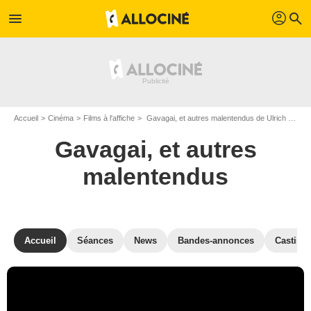
profil
menu
search
Accueil
Cinéma
Films à l'affiche
Gavagai, et autres malentendus de Ulrich Köhler
Gavagai, et autres
malentendus
Accueil
Séances
News
Bandes-annonces
Casting