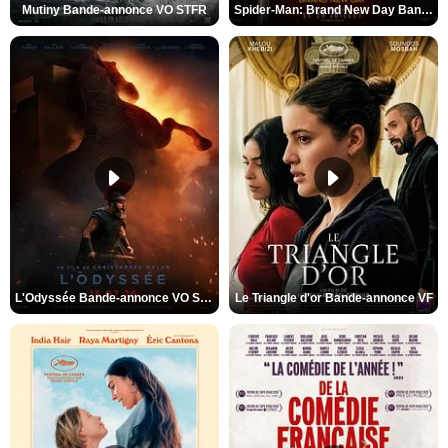
Mutiny Bande-annonce VO STFR
Spider-Man: Brand New Day Bande-annonce VO STFR
L'Odyssée Bande-annonce VO STFR
Le Triangle d'or Bande-annonce VF