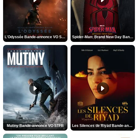
L'Odyssée Bande-annonce VO STFR
Spider-Man: Brand New Day Bande-annonce VO STFR
Mutiny Bande-annonce VO STFR
Les Silences de Riyad Bande-annonce VO STFR