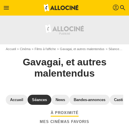
profil
menu
search
Accueil
Cinéma
Films à l'affiche
Gavagai, et autres malentendus
Séances "Gavagai, et autres malentendus" Côte-d'or
Gavagai, et autres
malentendus
Accueil
Séances
News
Bandes-annonces
Casting
À PROXIMITÉ
MES CINÉMAS FAVORIS