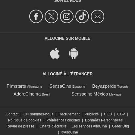
SUIVEZ-NOUS
ALLOCINÉ SUR MOBILE
ALLOCINÉ À L'ÉTRANGER
Filmstarts
SensaCine
Beyazperde
Allemagne
Espagne
Turquie
AdoroCinema
Sensacine México
Brésil
Mexique
Contact
|
Qui sommes-nous
|
Recrutement
|
Publicité
|
CGU
|
CGV
|
Politique de cookies
|
Préférences cookies
|
Données Personnelles
|
Revue de presse
|
Charte d'écriture
|
Les services AlloCiné
|
Gérer Utiq
|
©AlloCiné