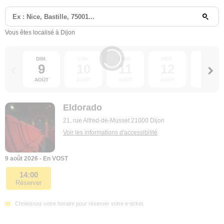
Vous êtes localisé à Dijon
DIM.
LUN.
MAR.
MER.
JEU.
9
10
11
12
13
AOÛT
AOÛT
AOÛT
AOÛT
AOÛT
Eldorado
21, rue Alfred-de-Musset 21000 Dijon
Voir les informations d'accessibilité
9 août 2026 - En VOST
14:00
Réserver
Choisissez votre horaire pour réserver votre e-ticket.