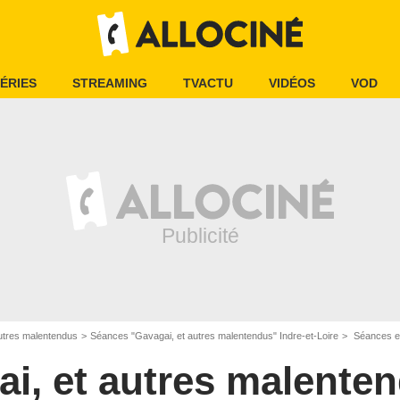
ÉRIES
STREAMING
TVACTU
VIDÉOS
VOD
utres malentendus
Séances "Gavagai, et autres malentendus" Indre-et-Loire
Séances et h
i, et autres malente