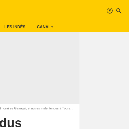
profil
search
LES INDÉS
CANAL+
oraires Gavagai, et autres malentendus à Tours (37000)
ndus