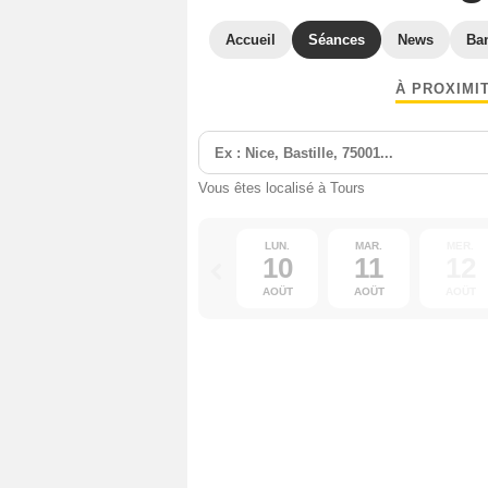
Accueil
Séances
News
Ba
À PROXIMI
Vous êtes localisé à Tours
LUN.
MAR.
MER.
10
11
12
AOÛT
AOÛT
AOÛT