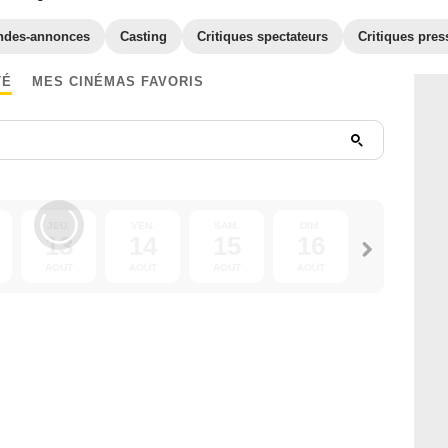
ndes-annonces
Casting
Critiques spectateurs
Critiques pres
TÉ
MES CINÉMAS FAVORIS
JEU.
VEN.
SAM.
DIM.
LUN.
13
14
15
16
17
AOÛT
AOÛT
AOÛT
AOÛT
AOÛT