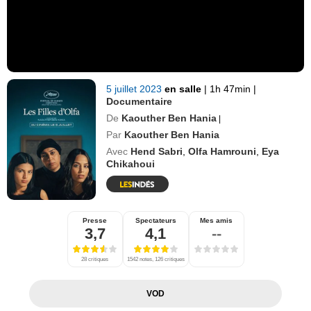
5 juillet 2023
en salle
|
1h 47min
|
Documentaire
De
Kaouther Ben Hania
|
Par
Kaouther Ben Hania
Avec
Hend Sabri
,
Olfa Hamrouni
,
Eya
Chikahoui
Presse
Spectateurs
Mes amis
3,7
4,1
--
28 critiques
1542 notes, 126 critiques
VOD