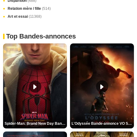
Disparition
(488)
Relation mère / fille
(514)
Art et essai
(11368)
Top Bandes-annonces
Spider-Man: Brand New Day Bande-annonce VO STFR
L'Odyssée Bande-annonce VO STFR