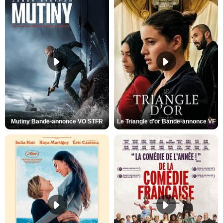
Mutiny Bande-annonce VO STFR
Le Triangle d'or Bande-annonce VF