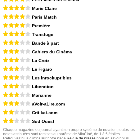
Marie Claire
Paris Match
Première
Transfuge
Bande à part
Cahiers du Cinéma
La Croix
Le Figaro
Les Inrockuptibles
Libération
Marianne
aVoir-aLire.com
Critikat.com
Sud Ouest
Chaque magazine ou journal ayant son propre système de notation, toutes les
notes attribuées sont remises au barême de AlloCiné, de 1 à 5 étoiles.
Retrouvez plus d'infos sur notre page
Revue de presse
pour en savoir plus.