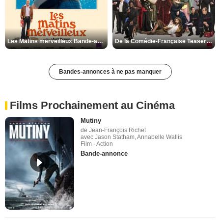
Les Matins merveilleux Bande-annonce VF
De la Comédie-Française Teaser VF
Bandes-annonces à ne pas manquer
Films Prochainement au Cinéma
Mutiny
de Jean-François Richet
avec Jason Statham, Annabelle Wallis
Film - Action
Bande-annonce