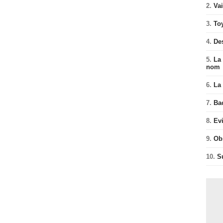
2.
Va
3.
To
4.
De
5.
La 
nom
6.
La 
7.
Ba
8.
Ev
9.
Ob
10.
S