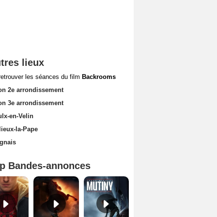
tres lieux
retrouver les séances du film
Backrooms
on 2e arrondissement
on 3e arrondissement
lx-en-Velin
lieux-la-Pape
ignais
p Bandes-annonces
Spider-Man: Brand New Day Bande-annonce VO STFR
L'Odyssée Bande-annonce VO STFR
Mutiny Bande-annonce VO STFR