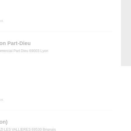
et.
on Part-Dieu
mmercial Part Dieu 69003 Lyon
et.
on)
 ZI LES VALLIERES 69530 Brignais