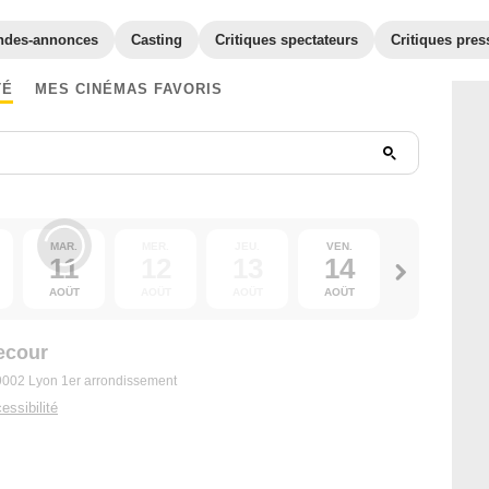
ndes-annonces
Casting
Critiques spectateurs
Critiques pres
TÉ
MES CINÉMAS FAVORIS
MAR.
MER.
JEU.
VEN.
SAM.
11
12
13
14
15
AOÛT
AOÛT
AOÛT
AOÛT
AOÛT
ecour
69002 Lyon 1er arrondissement
essibilité