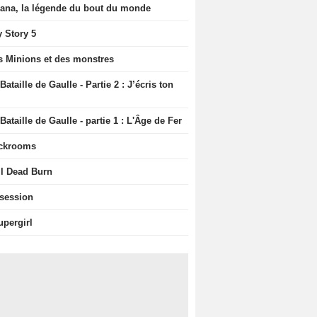
iana, la légende du bout du monde
y Story 5
s Minions et des monstres
Bataille de Gaulle - Partie 2 : J’écris ton
Bataille de Gaulle - partie 1 : L'Âge de Fer
ckrooms
il Dead Burn
session
upergirl