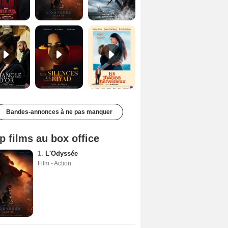
Le Triangle d'or Bande-annonce VF
Les Silences de Riyad Bande-annonce VO STFR
Les Matins merveilleux Bande-annonce VF
Bandes-annonces à ne pas manquer
p films au box office
1.
L'Odyssée
Film - Action