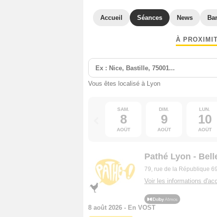
Accueil
Séances
News
Ba
À PROXIMI
Vous êtes localisé à Lyon
SAM.
DIM.
LUN.
8
9
10
AOÛT
AOÛT
AOÛT
Pathé Lyon - Bell
79, rue de la République 
Voir les informations d'acc
8 août 2026 - En VOST