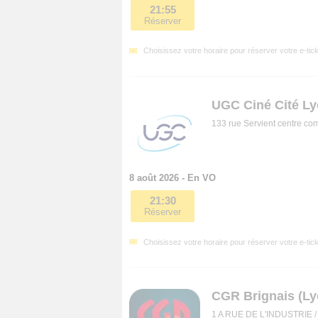
21:55
Réserver
Choisissez votre horaire pour réserver votre e-tick
UGC Ciné Cité Ly
133 rue Servient centre co
8 août 2026 - En VO
21:30
Réserver
Choisissez votre horaire pour réserver votre e-tick
CGR Brignais (Ly
1 A RUE DE L'INDUSTRIE /