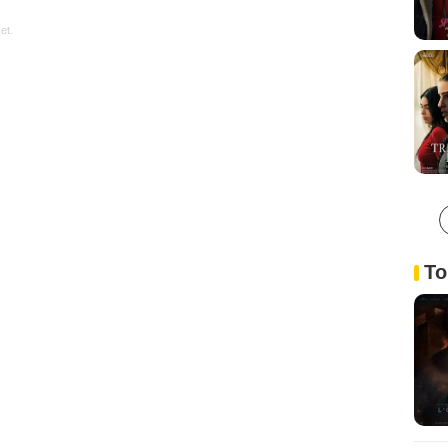
et.
To