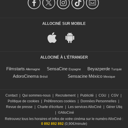
ALLOCINÉ SUR MOBILE
ALLOCINÉ À L'ÉTRANGER
Filmstarts
SensaCine
Beyazperde
Allemagne
Espagne
Turquie
AdoroCinema
Sensacine México
Brésil
Mexique
Contact
|
Qui sommes-nous
|
Recrutement
|
Publicité
|
CGU
|
CGV
|
Politique de cookies
|
Préférences cookies
|
Données Personnelles
|
Revue de presse
|
Charte d'écriture
|
Les services AlloCiné
|
Gérer Utiq
|
©AlloCiné
Retrouvez tous les horaires et infos de votre cinéma sur le numéro AlloCiné :
0 892 892 892
(0,90€/minute)