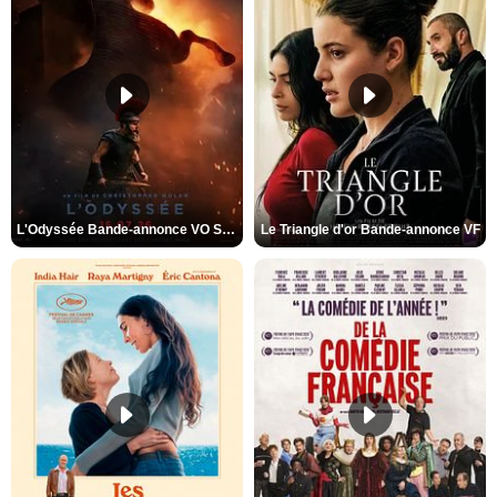
L'Odyssée Bande-annonce VO STFR
Le Triangle d'or Bande-annonce VF