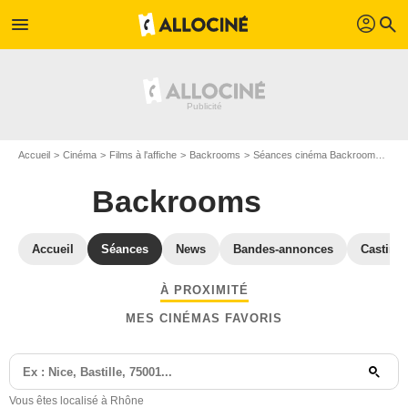
profil
menu
search
Accueil
Cinéma
Films à l'affiche
Backrooms
Séances cinéma Backrooms
Sé
Backrooms
Accueil
Séances
News
Bandes-annonces
Casting
À PROXIMITÉ
MES CINÉMAS FAVORIS
Vous êtes localisé à Rhône