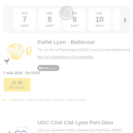
VEN.
SAM.
DIM.
LUN.
MAR.
7
8
9
10
11
AOÛT
AOÛT
AOÛT
AOÛT
AOÛT
Pathé Lyon - Bellecour
79, rue de la République 69002 Lyon 1er arrondissement
Voir les informations d'accessibilité
7 août 2026 - En VOST
21:55
Réserver
Choisissez votre horaire pour réserver votre e-ticket.
UGC Ciné Cité Lyon Part-Dieu
133 rue Servient centre commercial Part Dieu 69003