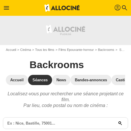
profil
menu
search
Accueil
Cinéma
Tous les films
Films Epouvante-horreur
Backrooms
Séances Backrooms
Backrooms
Accueil
Séances
News
Bandes-annonces
Casting
Localisez-vous pour rechercher une séance projetant ce
film.
Par lieu, code postal ou nom de cinéma :