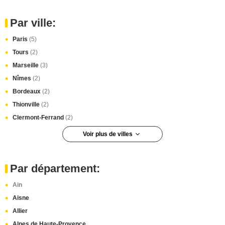
Par ville:
Paris
(5)
Tours
(2)
Marseille
(3)
Nîmes
(2)
Bordeaux
(2)
Thionville
(2)
Clermont-Ferrand
(2)
Voir plus de villes
Lyon
(2)
Toulouse
(2)
Par département:
Mulhouse
(2)
Ain
Paris 6e arrondissement
(2)
Aisne
Soissons
(1)
Allier
Aubenas
(1)
Alpes de Haute-Provence