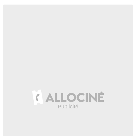
Haute-Corse
Haute-Garonne
Haute-Loire
Haute-Marne
Haute-Saône
Haute-Savoie
Haute-Vienne
Hautes-Alpes
Hautes-Pyrénées
Hauts-de-Seine
Hérault
Ille-et-Vilaine
Indre
Indre-et-Loire
Isère
Jura
L'Eure-et-Loir