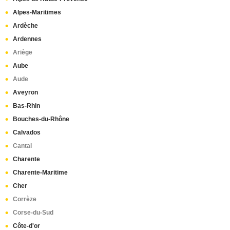
Lamastre
(1)
Alpes-Maritimes
Troyes
(1)
Ardèche
Rodez
(1)
Ardennes
Marseille 6e arrondissement
(1)
Ariège
Lisieux
(1)
Aube
Montguyon
(1)
Aude
Bourges
(1)
Aveyron
Vierzon
(1)
Bas-Rhin
Bouches-du-Rhône
Calvados
Cantal
Charente
Charente-Maritime
Cher
Corrèze
Corse-du-Sud
Côte-d'or