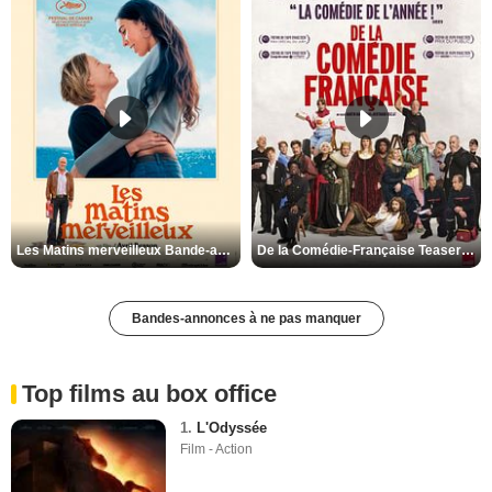
St Pierre et Miquelon
Tarn
Tarn-et-Garonne
Territoire de Belfort
Val-d'Oise
Val-de-Marne
Var
Vaucluse
Vendée
Les Matins merveilleux Bande-annonce VF
De la Comédie-Française Teaser VF
Vienne
Vosges
Bandes-annonces à ne pas manquer
Yonne
Yvelines
Top films au box office
1.
L'Odyssée
Film - Action