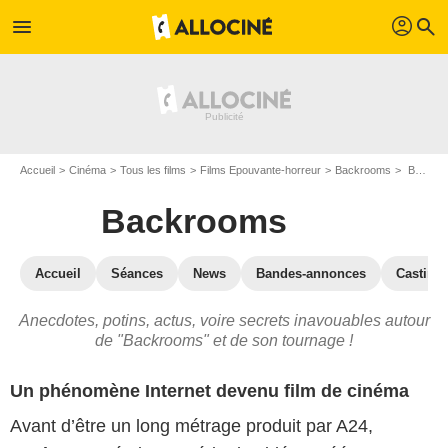
profil
menu
search
Accueil
Cinéma
Tous les films
Films Epouvante-horreur
Backrooms
Backrooms : les secrets du tournage
Backrooms
Accueil
Séances
News
Bandes-annonces
Casting
Anecdotes, potins, actus, voire secrets inavouables autour
de "Backrooms" et de son tournage !
Un phénomène Internet devenu film de cinéma
Avant d’être un long métrage produit par A24,