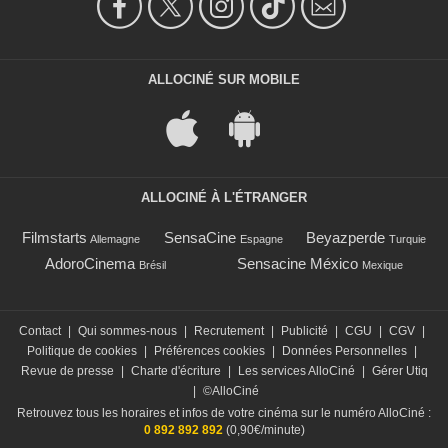
ALLOCINÉ SUR MOBILE
ALLOCINÉ À L'ÉTRANGER
Filmstarts
SensaCine
Beyazperde
Allemagne
Espagne
Turquie
AdoroCinema
Sensacine México
Brésil
Mexique
Contact
|
Qui sommes-nous
|
Recrutement
|
Publicité
|
CGU
|
CGV
|
Politique de cookies
|
Préférences cookies
|
Données Personnelles
|
Revue de presse
|
Charte d'écriture
|
Les services AlloCiné
|
Gérer Utiq
|
©AlloCiné
Retrouvez tous les horaires et infos de votre cinéma sur le numéro AlloCiné :
0 892 892 892
(0,90€/minute)