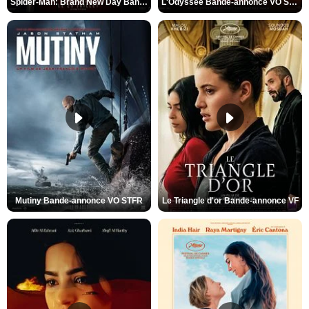
Spider-Man: Brand New Day Bande-annonce VO STFR
L'Odyssée Bande-annonce VO STFR
Mutiny Bande-annonce VO STFR
Le Triangle d'or Bande-annonce VF