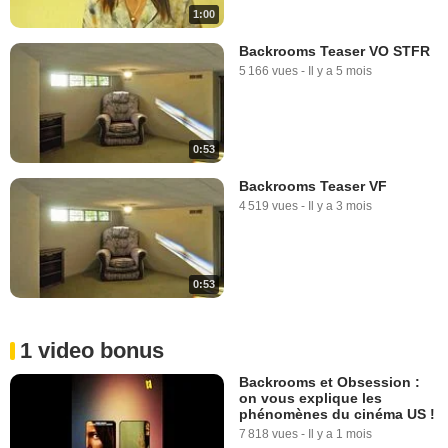
1:00
Backrooms Teaser VO STFR
5 166 vues
-
Il y a 5 mois
0:53
Backrooms Teaser VF
4 519 vues
-
Il y a 3 mois
0:53
1 video bonus
Backrooms et Obsession :
on vous explique les
phénomènes du cinéma US !
7 818 vues
-
Il y a 1 mois