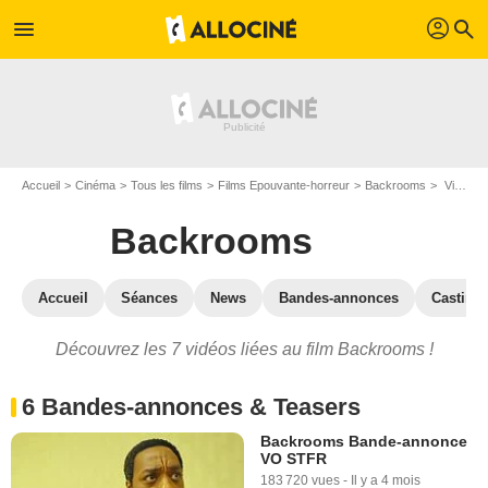
profil
menu
search
Accueil
Cinéma
Tous les films
Films Epouvante-horreur
Backrooms
Vidéos du film Backrooms
Backrooms
Accueil
Séances
News
Bandes-annonces
Casting
Découvrez les 7 vidéos liées au film Backrooms !
6 Bandes-annonces & Teasers
Backrooms Bande-annonce
VO STFR
183 720 vues
-
Il y a 4 mois