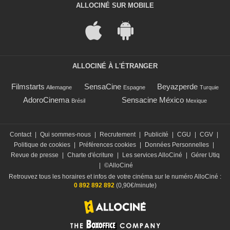
ALLOCINÉ SUR MOBILE
ALLOCINÉ À L'ÉTRANGER
Filmstarts
SensaCine
Beyazperde
Allemagne
Espagne
Turquie
AdoroCinema
Sensacine México
Brésil
Mexique
Contact
|
Qui sommes-nous
|
Recrutement
|
Publicité
|
CGU
|
CGV
|
Politique de cookies
|
Préférences cookies
|
Données Personnelles
|
Revue de presse
|
Charte d'écriture
|
Les services AlloCiné
|
Gérer Utiq
|
©AlloCiné
Retrouvez tous les horaires et infos de votre cinéma sur le numéro AlloCiné :
0 892 892 892
(0,90€/minute)