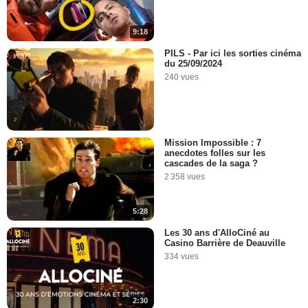
9:18
PILS - Par ici les sorties cinéma
du 25/09/2024
240 vues
Mission Impossible : 7
anecdotes folles sur les
cascades de la saga ?
2 358 vues
5:28
Les 30 ans d'AlloCiné au
Casino Barrière de Deauville
334 vues
2:30