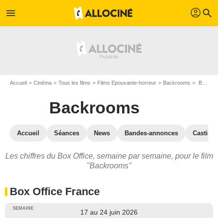
profil
menu
search
Accueil
Cinéma
Tous les films
Films Epouvante-horreur
Backrooms
Backrooms : Box Office
Backrooms
Accueil
Séances
News
Bandes-annonces
Casting
Les chiffres du Box Office, semaine par semaine, pour le film
"Backrooms"
Box Office France
17 au 24 juin 2026