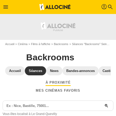
profil
menu
search
Accueil
Cinéma
Films à l'affiche
Backrooms
Séances "Backrooms" Seine-Maritime
Backrooms
Accueil
Séances
News
Bandes-annonces
Casting
À PROXIMITÉ
MES CINÉMAS FAVORIS
Vous êtes localisé à Le Grand-Quevilly