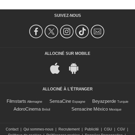
SUIVEZ-NOUS
ALLOCINÉ SUR MOBILE
ALLOCINÉ À L'ÉTRANGER
Filmstarts
SensaCine
Beyazperde
Allemagne
Espagne
Turquie
AdoroCinema
Sensacine México
Brésil
Mexique
Contact
|
Qui sommes-nous
|
Recrutement
|
Publicité
|
CGU
|
CGV
|