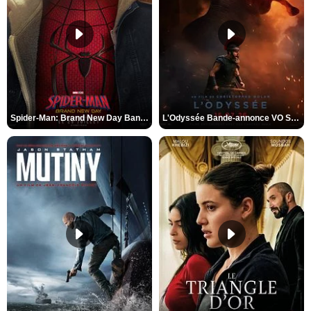
Spider-Man: Brand New Day Bande-annonce VO STFR
L'Odyssée Bande-annonce VO STFR