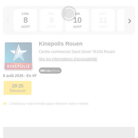
SAM.
DIM.
LUN.
MAR.
MER.
8
9
10
11
12
AOÛT
AOÛT
AOÛT
AOÛT
AOÛT
Kinepolis Rouen
Centre commercial Saint-Sever 76100 Rouen
Voir les informations d'accessibilité
8 août 2026 - En VF
20:25
Réserver
Choisissez votre horaire pour réserver votre e-ticket.