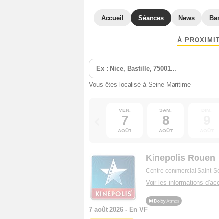
Accueil
Séances
News
Ba
À PROXIMI
Vous êtes localisé à Seine-Maritime
VEN.
SAM.
DIM.
7
8
9
AOÛT
AOÛT
AOÛT
Kinepolis Rouen
Centre commercial Saint-
Voir les informations d'acc
7 août 2026 - En VF