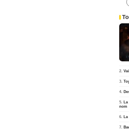
To
2.
Va
3.
To
4.
De
5.
La 
nom
6.
La 
7.
Ba