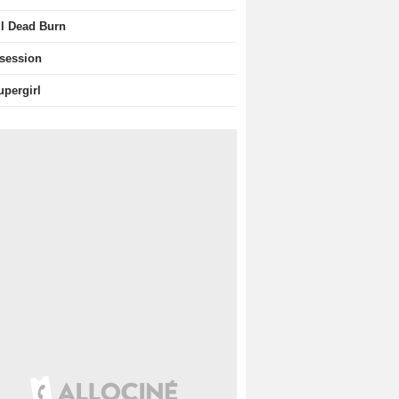
il Dead Burn
session
upergirl