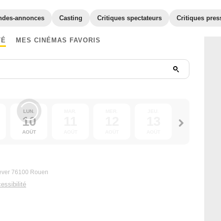
ndes-annonces
Casting
Critiques spectateurs
Critiques pres
TÉ
MES CINÉMAS FAVORIS
LUN.
MAR.
MER.
JEU.
VEN.
10
11
12
13
14
AOÛT
AOÛT
AOÛT
AOÛT
AOÛT
Sever 76100 Rouen
essibilité