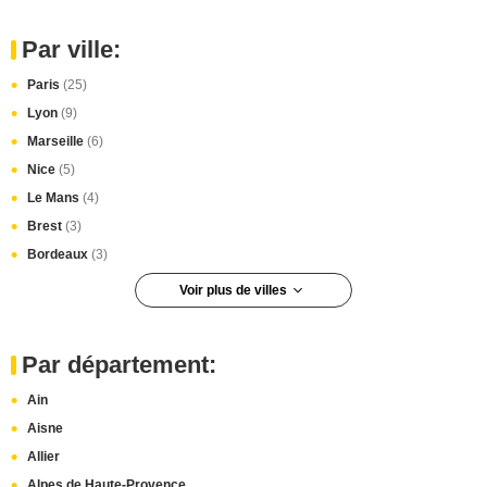
Par ville:
Paris
(25)
Lyon
(9)
Marseille
(6)
Nice
(5)
Le Mans
(4)
Brest
(3)
Bordeaux
(3)
Voir plus de villes
Montpellier
(3)
Tours
(3)
Par département:
Paris 13e arrondissement
(3)
Ain
Toulouse
(3)
Aisne
Saint-Étienne
(3)
Allier
Saint-Herblain
(3)
Alpes de Haute-Provence