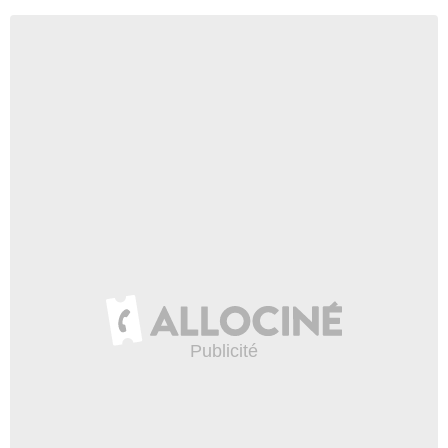
Haute-Corse
Haute-Garonne
Haute-Loire
Haute-Marne
Haute-Saône
Haute-Savoie
Haute-Vienne
Hautes-Alpes
Hautes-Pyrénées
Hauts-de-Seine
Hérault
Ille-et-Vilaine
Indre
Indre-et-Loire
Isère
Jura
L'Eure-et-Loir