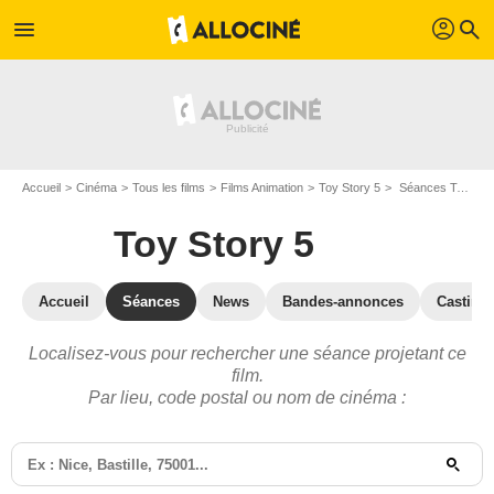
profil
menu
search
Accueil
Cinéma
Tous les films
Films Animation
Toy Story 5
Séances Toy Story 5
Toy Story 5
Accueil
Séances
News
Bandes-annonces
Casting
Localisez-vous pour rechercher une séance projetant ce
film.
Par lieu, code postal ou nom de cinéma :