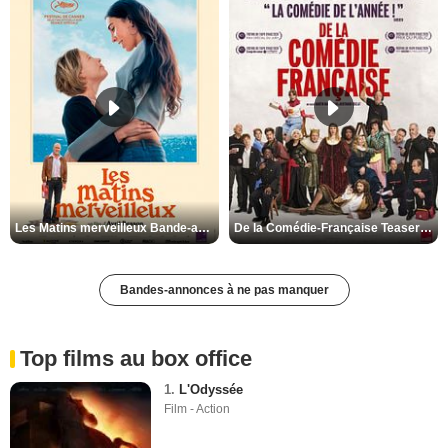
St Pierre et Miquelon
Tarn
Tarn-et-Garonne
Territoire de Belfort
Val-d'Oise
Val-de-Marne
Var
Vaucluse
Vendée
Les Matins merveilleux Bande-annonce VF
De la Comédie-Française Teaser VF
Vienne
Vosges
Bandes-annonces à ne pas manquer
Yonne
Yvelines
Top films au box office
1.
L'Odyssée
Film - Action