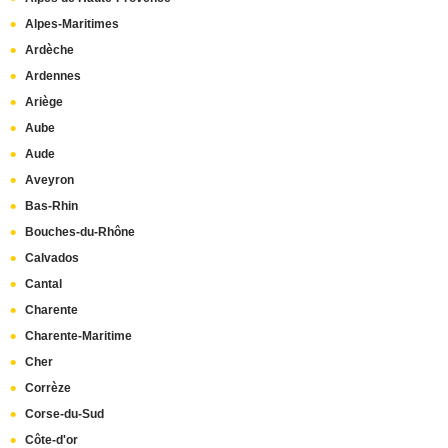
Annecy
(3)
Alpes-Maritimes
Paris 12e arrondissement
(3)
Ardèche
Paris 15e arrondissement
(3)
Ardennes
Paris 19e arrondissement
(3)
Ariège
Antibes
(2)
Aube
Dijon
(2)
Aude
Nîmes
(2)
Aveyron
Nantes
(2)
Bas-Rhin
Bouches-du-Rhône
Calvados
Cantal
Charente
Charente-Maritime
Cher
Corrèze
Corse-du-Sud
Côte-d'or