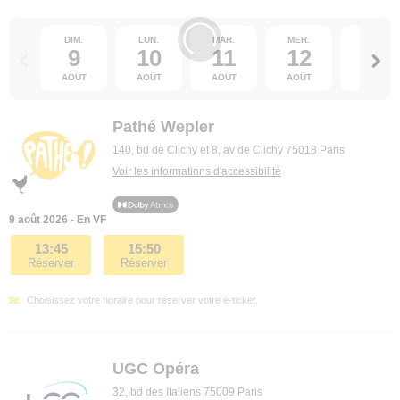
DIM.
LUN.
MAR.
MER.
JEU.
9
10
11
12
13
AOÛT
AOÛT
AOÛT
AOÛT
AOÛT
Pathé Wepler
140, bd de Clichy et 8, av de Clichy 75018 Paris
Voir les informations d'accessibilité
9 août 2026 - En VF
13:45
15:50
Réserver
Réserver
Choisissez votre horaire pour réserver votre e-ticket.
UGC Opéra
32, bd des Italiens 75009 Paris