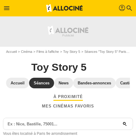
profil
menu
search
Accueil
Cinéma
Films à l'affiche
Toy Story 5
Séances "Toy Story 5" Paris
Séa
Toy Story 5
Accueil
Séances
News
Bandes-annonces
Casting
À PROXIMITÉ
MES CINÉMAS FAVORIS
Vous êtes localisé à Paris 9e arrondissement