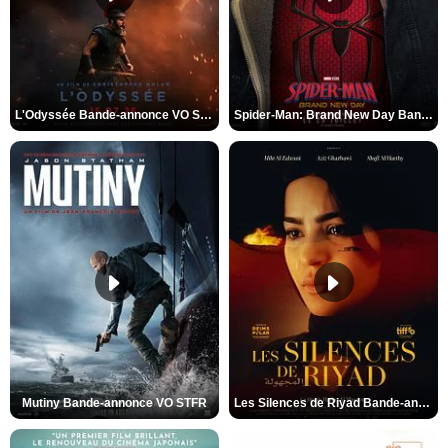
L'Odyssée Bande-annonce VO STFR
Spider-Man: Brand New Day Bande-annonce VO STFR
Mutiny Bande-annonce VO STFR
Les Silences de Riyad Bande-annonce VO STFR