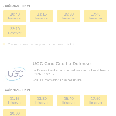
9 août 2026 - En VF
10:40
13:15
15:30
17:45
Réserver
Réserver
Réserver
Réserver
22:10
Réserver
Choisissez votre horaire pour réserver votre e-ticket.
UGC Ciné Cité La Défense
Le Dôme - Centre commercial Westfield - Les 4 Temps
92092 Puteaux
Voir les informations d'accessibilité
9 août 2026 - En VF
11:15
13:30
15:40
17:50
Réserver
Réserver
Réserver
Réserver
20:00