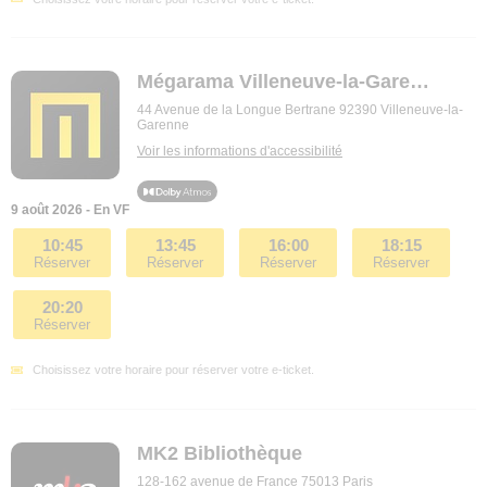
Mégarama Villeneuve-la-Garenne
44 Avenue de la Longue Bertrane 92390 Villeneuve-la-
Garenne
Voir les informations d'accessibilité
9 août 2026 - En VF
10:45
13:45
16:00
18:15
Réserver
Réserver
Réserver
Réserver
20:20
Réserver
Choisissez votre horaire pour réserver votre e-ticket.
MK2 Bibliothèque
128-162 avenue de France 75013 Paris