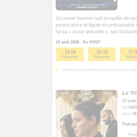
Un jeune homme naïf en quête de sens
provocatrice et figure incontournable 
lui sa « muse sexuelle », ses fantasm
10 août 2026 - En VOST
13:00
15:10
17:
Réserver
Réserver
Réser
Choisissez votre horaire pour réserver votre e-tick
Le Tr
29 juill
De
Hél
Avec
M
Tout pu
Pres