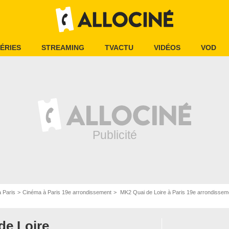
ÉRIES
STREAMING
TVACTU
VIDÉOS
VOD
 Paris
Cinéma à Paris 19e arrondissement
MK2 Quai de Loire à Paris 19e arrondissem
de Loire