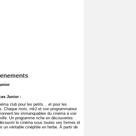
enements
unior
es Junior :
néma club pour les petits… et pour les
s. Chaque mois, mk2 et son programmateur
tionnent les immanquables du cinéma à voir
mille. Un programme riche en découvertes
découvrir le cinéma sous toutes ses formes et
r un véritable cinéphile en herbe. À partir de
.