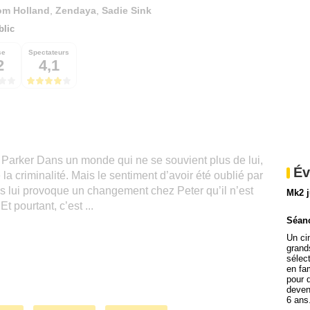
om Holland
,
Zendaya
,
Sadie Sink
blic
se
Spectateurs
2
4,1
 Parker Dans un monde qui ne se souvient plus de lui,
Év
e la criminalité. Mais le sentiment d’avoir été oublié par
 lui provoque un changement chez Peter qu’il n’est
Mk2 j
t pourtant, c’est ...
Séanc
Un ci
grand
sélec
en fa
pour 
deveni
6 ans