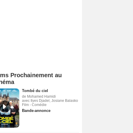
lms Prochainement au
néma
Tombé du ciel
de Mohamed Hamidi
avec Ilyes Djadel, Josiane Balasko
Film - Comédie
Bande-annonce