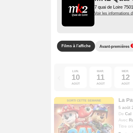
7 quai de Loire 750
Voir les informations d
Films à l'affiche
Avant-premières
LUN.
MAR.
MER.
10
11
12
AOÛT
AOÛT
AOÛT
La Pat
SORTI CETTE SEMAINE
5 août 
De
Cal
Avec
R
Titre or