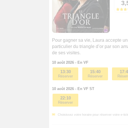
3,
Pour gagner sa vie, Laura accepte un 
particulier du triangle d’or par son am
de ses visites.
10 août 2026 - En VF
13:30
15:40
17:
Réserver
Réserver
Réser
10 août 2026 - En VF ST
22:10
Réserver
Choisissez votre horaire pour réserver votre e-tick