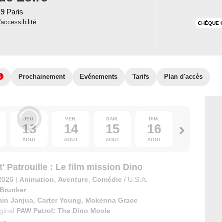
19 Paris
'accessibilité
CHÈQUE 
Prochainement
Evénements
Tarifs
Plan d'accès
1
JEU.
VEN.
SAM.
DIM.
LUN.
13
14
15
16
17
AOÛT
AOÛT
AOÛT
AOÛT
AOÛT
' Patrouille : Le film mission Dino
2026
|
Animation
,
Aventure
,
Comédie
/
U.S.A.
 Brunker
ain Janjua
,
Carter Young
,
Mckenna Grace
iginal
PAW Patrol: The Dino Movie