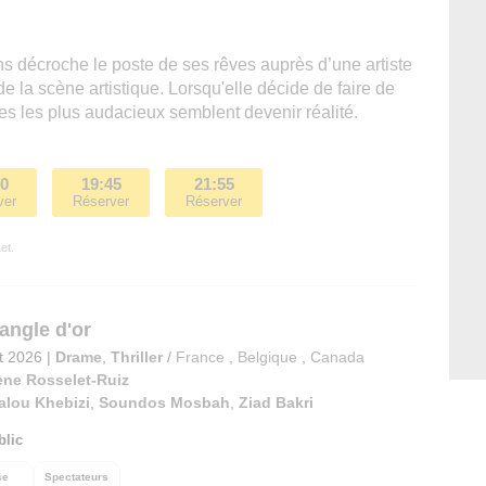
 décroche le poste de ses rêves auprès d’une artiste
de la scène artistique. Lorsqu'elle décide de faire de
es les plus audacieux semblent devenir réalité.
30
19:45
21:55
ver
Réserver
Réserver
et.
iangle d'or
et 2026
|
Drame
,
Thriller
/
France
,
Belgique
,
Canada
ène Rosselet-Ruiz
alou Khebizi
,
Soundos Mosbah
,
Ziad Bakri
blic
se
Spectateurs