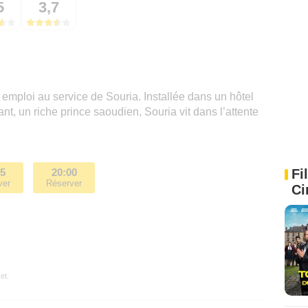
5
3,7
emploi au service de Souria. Installée dans un hôtel
ant, un riche prince saoudien, Souria vit dans l’attente
Fi
45
20:00
ver
Réserver
Ci
et.