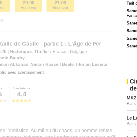
00
20:00
21:00
Tarif
ver
Réserver
Réserver
Samed
Fanta
et.
Samed
Samed
Same
aille de Gaulle - partie 1 : L'Âge de Fer
Same
2026
|
Historique
,
Thriller
/
France
,
Belgique
onin Baudry
imon Abkarian
,
Simon Russell Beale
,
Florian Lesieur
blic avec avertissement
Ci
de
se
Spectateurs
5
4,4
MK2 
Paris
Le L
Paris
gne l’armistice. Au milieu du chaos, un homme refuse