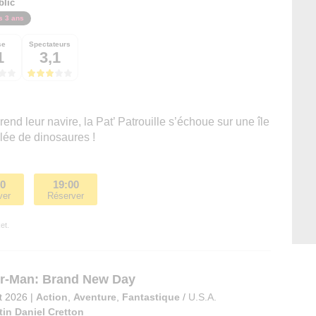
blic
s 3 ans
se
Spectateurs
1
3,1
nd leur navire, la Pat’ Patrouille s’échoue sur une île
lée de dinosaures !
00
19:00
ver
Réserver
et.
r-Man: Brand New Day
et 2026
|
Action
,
Aventure
,
Fantastique
/
U.S.A.
tin Daniel Cretton