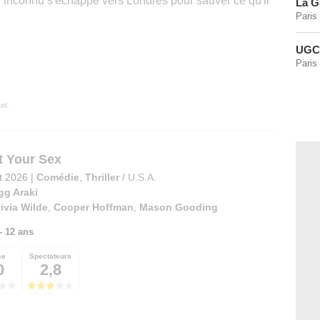
l inconnu s'échappe vers Londres pour sauver ce qu'il
La G
Paris
UGC 
Paris
et.
t Your Sex
et 2026
|
Comédie
,
Thriller
/
U.S.A.
gg Araki
ivia Wilde
,
Cooper Hoffman
,
Mason Gooding
 - 12 ans
se
Spectateurs
0
2,8