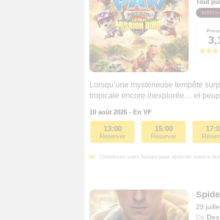
Tout pu
Dè
Pres
3,
Lorsqu’une mystérieuse tempête surpre
tropicale encore inexplorée… et peup
10 août 2026 - En VF
13:00
15:00
17:
Réserver
Réserver
Réser
Choisissez votre horaire pour réserver votre e-tick
Spide
29 juill
De
Des