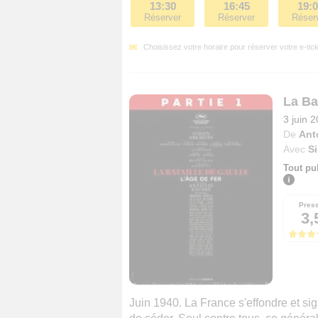
13:30
16:45
19:
Réserver
Réserver
Réser
Choisissez votre horaire pour réserver votre e-tick
La Bat
3 juin 
De
Ant
Avec
S
Tout pu
Pres
3,
Juin 1940. La France s'effondre et si