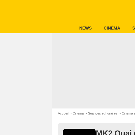
NEWS
CINÉMA
S
Accueil
Cinéma
Séances et horaires
Cinéma à
MK2 Quai 