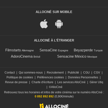
ALLOCINÉ SUR MOBILE
ALLOCINÉ À L'ÉTRANGER
Filmstarts
SensaCine
Beyazperde
Allemagne
Espagne
Turquie
AdoroCinema
Sensacine México
Brésil
Mexique
Contact
|
Qui sommes-nous
|
Recrutement
|
Publicité
|
CGU
|
CGV
|
Politique de cookies
|
Préférences cookies
|
Données Personnelles
|
Revue de presse
|
Charte d'écriture
|
Les services AlloCiné
|
Gérer Utiq
|
©AlloCiné
Retrouvez tous les horaires et infos de votre cinéma sur le numéro AlloCiné :
0 892 892 892
(0,90€/minute)