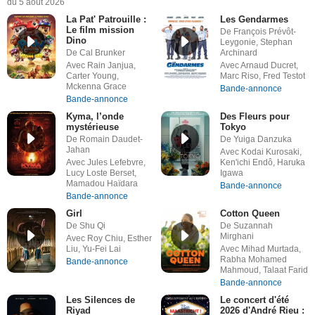
du 5 août 2026
La Pat' Patrouille :
Les Gendarmes
Le film mission
De François Prévôt-
Dino
Leygonie, Stephan
De Cal Brunker
Archinard
Avec Rain Janjua,
Avec Arnaud Ducret,
Carter Young,
Marc Riso, Fred Testot
Mckenna Grace
Bande-annonce
Bande-annonce
Kyma, l’onde
Des Fleurs pour
mystérieuse
Tokyo
De Romain Daudet-
De Yuiga Danzuka
Jahan
Avec Kodai Kurosaki,
Avec Jules Lefebvre,
Ken'ichi Endô, Haruka
Lucy Loste Berset,
Igawa
Mamadou Haïdara
Bande-annonce
Bande-annonce
Girl
Cotton Queen
De Shu Qi
De Suzannah
Mirghani
Avec Roy Chiu, Esther
Liu, Yu-Fei Lai
Avec Mihad Murtada,
Rabha Mohamed
Bande-annonce
Mahmoud, Talaat Farid
Bande-annonce
Les Silences de
Le concert d'été
Riyad
2026 d'André Rieu :