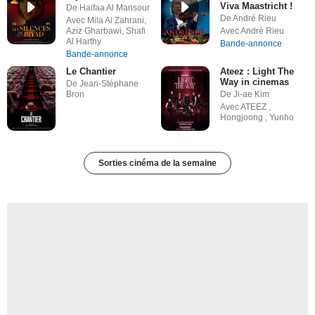
Viva Maastricht !
De Haifaa Al Mansour
De André Rieu
Avec Mila Al Zahrani,
Aziz Gharbawi, Shafi
Avec André Rieu
Al Harthy
Bande-annonce
Bande-annonce
Le Chantier
Ateez : Light The
Way in cinemas
De Jean-Stéphane
Bron
De Ji-ae Kim
Avec ATEEZ ,
Hongjoong , Yunho
Sorties cinéma de la semaine