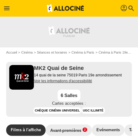
profil
menu
search
Accueil
Cinéma
Séances et horaires
Cinéma à Paris
Cinéma à Paris 19e arrondissement
MK2 Quai de Seine
14 quai de la seine 75019 Paris 19e arrondissement
Voir les informations d'accessibilité
6 Salles
Cartes acceptées :
CHÈQUE CINÉMA UNIVERSEL
UGC ILLIMITÉ
Films à l'affiche
Evénements
Tarif
Avant-premières
2