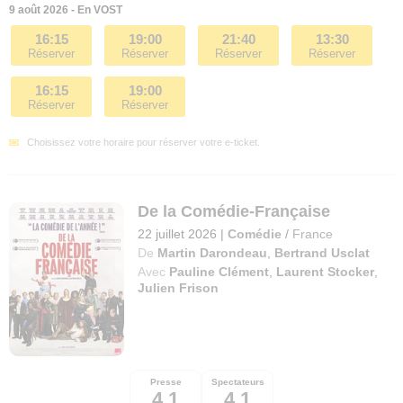
9 août 2026 - En VOST
16:15
19:00
21:40
13:30
Réserver
Réserver
Réserver
Réserver
16:15
19:00
Réserver
Réserver
Choisissez votre horaire pour réserver votre e-ticket.
De la Comédie-Française
22 juillet 2026
|
Comédie
/
France
De
Martin Darondeau
,
Bertrand Usclat
Avec
Pauline Clément
,
Laurent Stocker
,
Julien Frison
Presse
Spectateurs
4,1
4,1