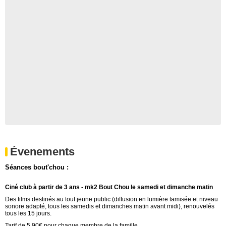
Évenements
Séances bout'chou :
Ciné club à partir de 3 ans - mk2 Bout Chou le samedi et dimanche matin
Des films destinés au tout jeune public (diffusion en lumière tamisée et niveau
sonore adapté, tous les samedis et dimanches matin avant midi), renouvelés
tous les 15 jours.
Tarif de 5,90€ pour chaque membre de la famille