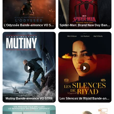
L'Odyssée Bande-annonce VO STFR
Spider-Man: Brand New Day Bande-annonce VO STFR
Mutiny Bande-annonce VO STFR
Les Silences de Riyad Bande-annonce VO STFR