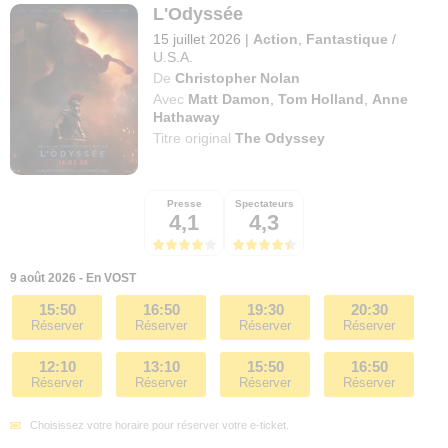
L'Odyssée
15 juillet 2026
|
Action
,
Fantastique
/
U.S.A.
De
Christopher Nolan
Avec
Matt Damon
,
Tom Holland
,
Anne
Hathaway
Titre original
The Odyssey
Presse
Spectateurs
4,1
4,3
9 août 2026 - En VOST
15:50
16:50
19:30
20:30
Réserver
Réserver
Réserver
Réserver
12:10
13:10
15:50
16:50
Réserver
Réserver
Réserver
Réserver
Choisissez votre horaire pour réserver votre e-ticket.