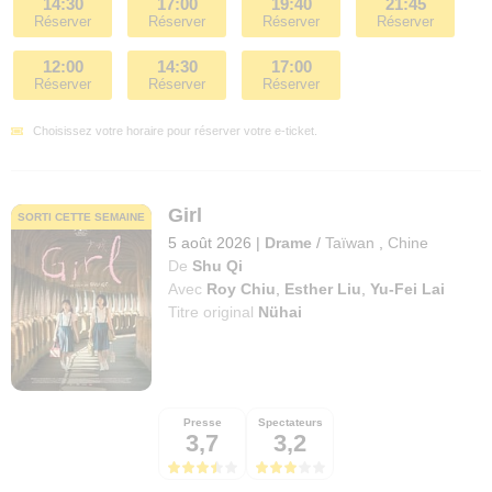
14:30
17:00
19:40
21:45
Réserver
Réserver
Réserver
Réserver
12:00
14:30
17:00
Réserver
Réserver
Réserver
Choisissez votre horaire pour réserver votre e-ticket.
Girl
SORTI CETTE SEMAINE
5 août 2026
|
Drame
/
Taïwan
,
Chine
De
Shu Qi
Avec
Roy Chiu
,
Esther Liu
,
Yu-Fei Lai
Titre original
Nühai
Presse
Spectateurs
3,7
3,2