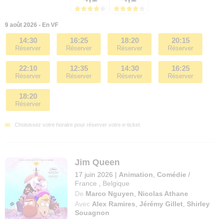
9 août 2026 - En VF
14:30
16:25
18:20
20:15
Réserver
Réserver
Réserver
Réserver
22:10
12:35
14:30
16:25
Réserver
Réserver
Réserver
Réserver
18:20
Réserver
Choisissez votre horaire pour réserver votre e-ticket.
Jim Queen
17 juin 2026
|
Animation
,
Comédie
/
France
,
Belgique
De
Marco Nguyen
,
Nicolas Athane
Avec
Alex Ramires
,
Jérémy Gillet
,
Shirley
Souagnon