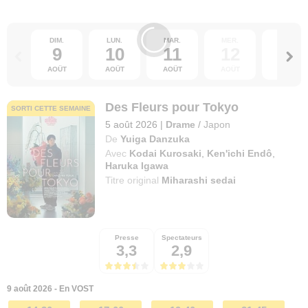
DIM.
LUN.
MAR.
MER.
JEU.
9
10
11
12
13
AOÛT
AOÛT
AOÛT
AOÛT
AOÛT
Des Fleurs pour Tokyo
SORTI CETTE SEMAINE
5 août 2026
|
Drame
/
Japon
De
Yuiga Danzuka
Avec
Kodai Kurosaki
,
Ken'ichi Endô
,
Haruka Igawa
Titre original
Miharashi sedai
Presse
Spectateurs
3,3
2,9
9 août 2026 - En VOST