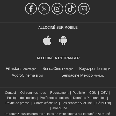
ALLOCINÉ SUR MOBILE
ALLOCINÉ À L'ÉTRANGER
Filmstarts
SensaCine
Beyazperde
Allemagne
Espagne
Turquie
AdoroCinema
Sensacine México
Brésil
Mexique
Contact
|
Qui sommes-nous
|
Recrutement
|
Publicité
|
CGU
|
CGV
|
Politique de cookies
|
Préférences cookies
|
Données Personnelles
|
Revue de presse
|
Charte d'écriture
|
Les services AlloCiné
|
Gérer Utiq
|
©AlloCiné
Retrouvez tous les horaires et infos de votre cinéma sur le numéro AlloCiné :