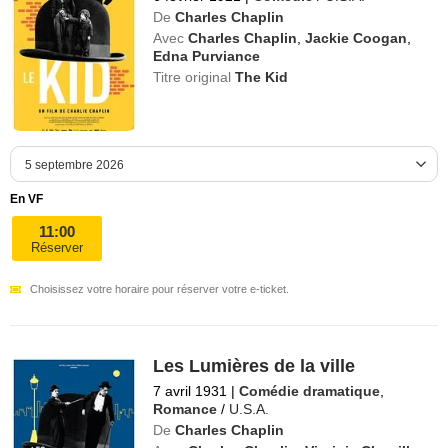
De
Charles Chaplin
Avec
Charles Chaplin
,
Jackie Coogan
,
Edna Purviance
Titre original
The Kid
En VF
11:00
Réserver
Choisissez votre horaire pour réserver votre e-ticket.
Les Lumières de la ville
7 avril 1931
|
Comédie dramatique
,
Romance
/
U.S.A.
De
Charles Chaplin