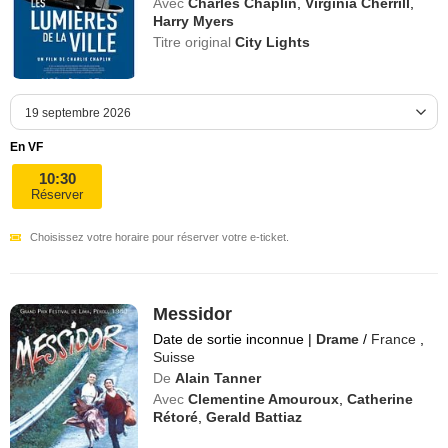
Avec
Charles Chaplin
,
Virginia Cherrill
,
Harry Myers
Titre original
City Lights
En VF
10:30
Réserver
Choisissez votre horaire pour réserver votre e-ticket.
Messidor
Date de sortie inconnue
|
Drame
/
France
,
Suisse
De
Alain Tanner
Avec
Clementine Amouroux
,
Catherine
Rétoré
,
Gerald Battiaz