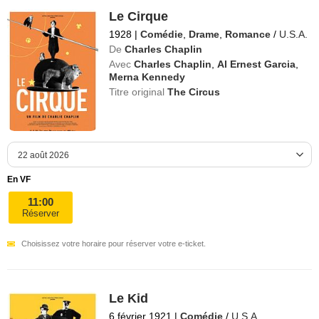
Le Cirque
1928
|
Comédie
,
Drame
,
Romance
/
U.S.A.
De
Charles Chaplin
Avec
Charles Chaplin
,
Al Ernest Garcia
,
Merna Kennedy
Titre original
The Circus
En VF
11:00
Réserver
Choisissez votre horaire pour réserver votre e-ticket.
Le Kid
6 février 1921
|
Comédie
/
U.S.A.