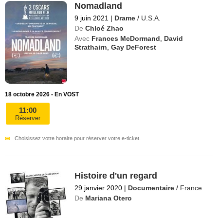
Nomadland
9 juin 2021
|
Drame
/
U.S.A.
De
Chloé Zhao
Avec
Frances McDormand
,
David
Strathairn
,
Gay DeForest
18 octobre 2026 - En VOST
11:00
Réserver
Choisissez votre horaire pour réserver votre e-ticket.
Histoire d'un regard
29 janvier 2020
|
Documentaire
/
France
De
Mariana Otero