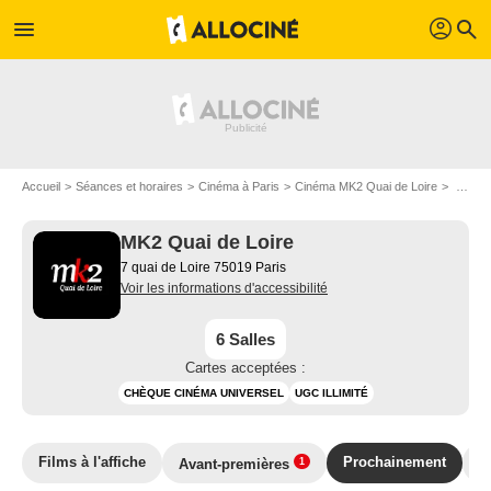
profil
menu
search
Accueil
Séances et horaires
Cinéma à Paris
Cinéma MK2 Quai de Loire
Cinéma MK2 Quai de Loire : Films bientôt à l'affiche
MK2 Quai de Loire
7 quai de Loire 75019 Paris
Voir les informations d'accessibilité
6 Salles
Cartes acceptées :
CHÈQUE CINÉMA UNIVERSEL
UGC ILLIMITÉ
Films à l'affiche
Prochainement
E
Avant-premières
1