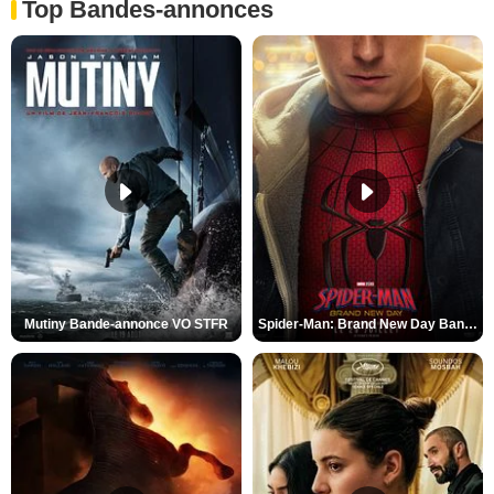
Top Bandes-annonces
Mutiny Bande-annonce VO STFR
Spider-Man: Brand New Day Bande-annonce VO STFR