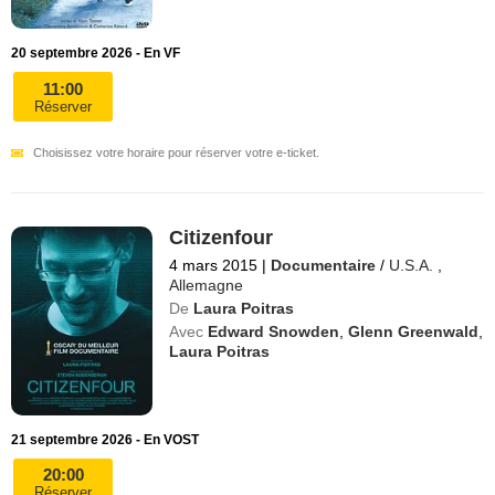
20 septembre 2026 - En VF
11:00
Réserver
Choisissez votre horaire pour réserver votre e-ticket.
Citizenfour
4 mars 2015
|
Documentaire
/
U.S.A.
,
Allemagne
De
Laura Poitras
Avec
Edward Snowden
,
Glenn Greenwald
,
Laura Poitras
21 septembre 2026 - En VOST
20:00
Réserver