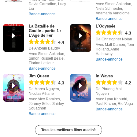
David Carradine, Lucy
Avec Simon Abkarian,
Liu
Niels Schneider,
Anamaria Vartolomei
Bande-annonce
Bande-annonce
La Bataille de
L'Odyssée
Gaulle - partie 1 :
4,3
L'Âge de Fer
De Christopher Nolan
4,4
Avec Matt Damon, Tom
De Antonin Baudry
Holland, Anne
Avec Simon Abkarian,
Hathaway
Simon Russell Beale,
Bande-annonce
Florian Lesieur
Bande-annonce
Jim Queen
In Waves
4,3
4,2
De Marco Nguyen,
De Phuong Mai
Nicolas Athane
Nguyen
Avec Alex Ramires,
Avec Lyna Khoudri,
Jérémy Gillet, Shirley
Paul Kircher, Rio Vega
Souagnon
Bande-annonce
Bande-annonce
Tous les meilleurs films au ciné