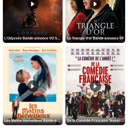
L'Odyssée Bande-annonce VO STFR
Le Triangle d'or Bande-annonce VF
Les Matins merveilleux Bande-annonce VF
De la Comédie-Française Teaser VF