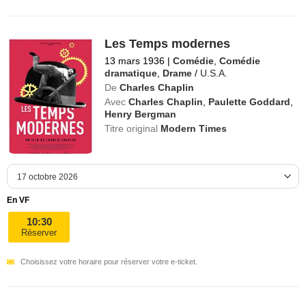
Les Temps modernes
13 mars 1936
|
Comédie
,
Comédie
dramatique
,
Drame
/
U.S.A.
De
Charles Chaplin
Avec
Charles Chaplin
,
Paulette Goddard
,
Henry Bergman
Titre original
Modern Times
En VF
10:30
Réserver
Choisissez votre horaire pour réserver votre e-ticket.