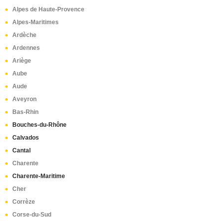
Alpes de Haute-Provence
Gentilly
(1)
Alpes-Maritimes
Saint-Martin-en-Haut
(1)
Ardèche
Murat
(1)
Ardennes
Vayrac
(1)
Ariège
Aube
Aude
Aveyron
Bas-Rhin
Bouches-du-Rhône
Calvados
Cantal
Charente
Charente-Maritime
Cher
Corrèze
Corse-du-Sud