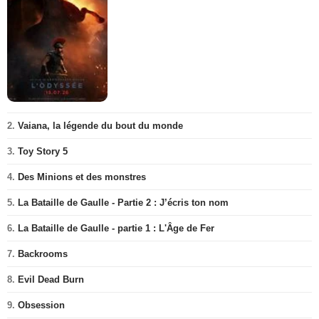
2.
Vaiana, la légende du bout du monde
3.
Toy Story 5
4.
Des Minions et des monstres
5.
La Bataille de Gaulle - Partie 2 : J’écris ton nom
6.
La Bataille de Gaulle - partie 1 : L'Âge de Fer
7.
Backrooms
8.
Evil Dead Burn
9.
Obsession