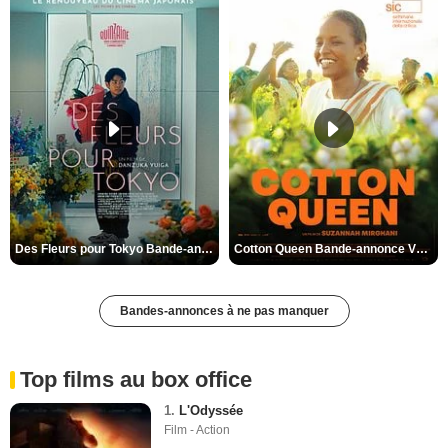
Somme
St Pierre et Miquelon
Tarn
Tarn-et-Garonne
Territoire de Belfort
Val-d'Oise
Val-de-Marne
Var
Vaucluse
Vendée
Des Fleurs pour Tokyo Bande-annonce VO STFR
Cotton Queen Bande-annonce VO STFR
Vienne
Vosges
Bandes-annonces à ne pas manquer
Yonne
Yvelines
Top films au box office
1.
L'Odyssée
Film - Action