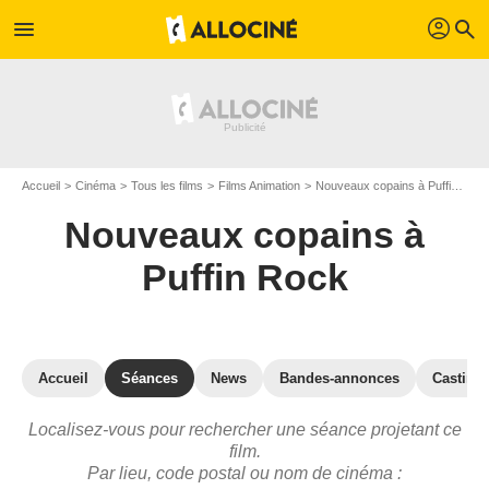
profil
menu
search
Accueil
Cinéma
Tous les films
Films Animation
Nouveaux copains à Puffin Rock
Nouveaux copains à
Puffin Rock
Accueil
Séances
News
Bandes-annonces
Casting
Localisez-vous pour rechercher une séance projetant ce
film.
Par lieu, code postal ou nom de cinéma :