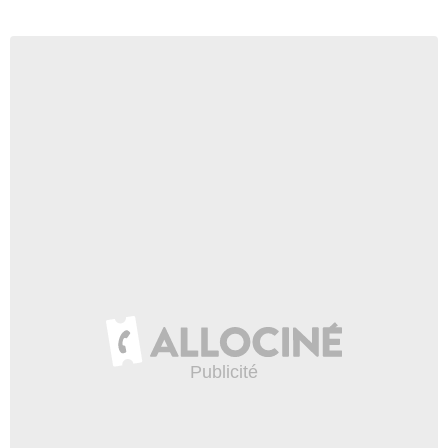
Haut-Rhin
Haute-Corse
Haute-Garonne
Haute-Loire
Haute-Marne
Haute-Saône
Haute-Savoie
Haute-Vienne
Hautes-Alpes
Hautes-Pyrénées
Hauts-de-Seine
Hérault
Ille-et-Vilaine
Indre
Indre-et-Loire
Isère
Jura
L'Eure-et-Loir