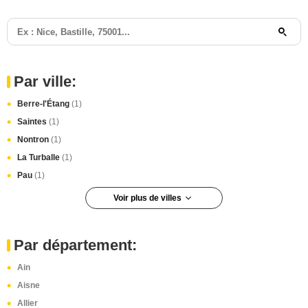
Par ville:
Berre-l'Étang
(1)
Saintes
(1)
Nontron
(1)
La Turballe
(1)
Pau
(1)
Voir plus de villes
Hérouville-Saint-Clair
(1)
Douarnenez
(1)
Par département:
Toulouse
(1)
Ain
Vic-Fezensac
(1)
Aisne
Morcenx
(1)
Allier
Annecy
(1)