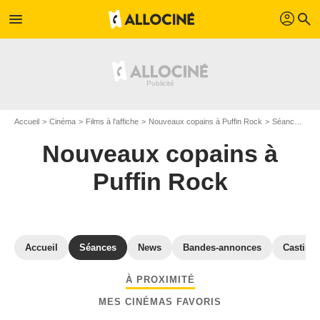
profil
menu
search
Accueil
Cinéma
Films à l'affiche
Nouveaux copains à Puffin Rock
Séances cinéma Nouveaux copains à Puffin Rock
Nouveaux copains à
Puffin Rock
Accueil
Séances
News
Bandes-annonces
Casting
À PROXIMITÉ
MES CINÉMAS FAVORIS