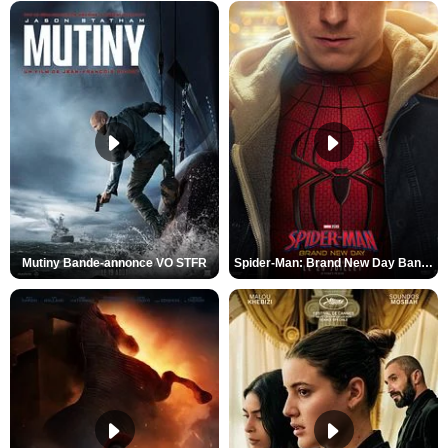
Mutiny Bande-annonce VO STFR
Spider-Man: Brand New Day Bande-annonce VO STFR