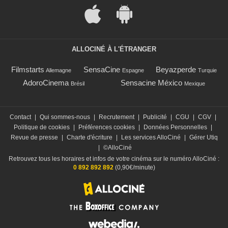
ALLOCINÉ À L'ÉTRANGER
Filmstarts
SensaCine
Beyazperde
Allemagne
Espagne
Turquie
AdoroCinema
Sensacine México
Brésil
Mexique
Contact
|
Qui sommes-nous
|
Recrutement
|
Publicité
|
CGU
|
CGV
|
Politique de cookies
|
Préférences cookies
|
Données Personnelles
|
Revue de presse
|
Charte d'écriture
|
Les services AlloCiné
|
Gérer Utiq
|
©AlloCiné
Retrouvez tous les horaires et infos de votre cinéma sur le numéro AlloCiné :
0 892 892 892
(0,90€/minute)