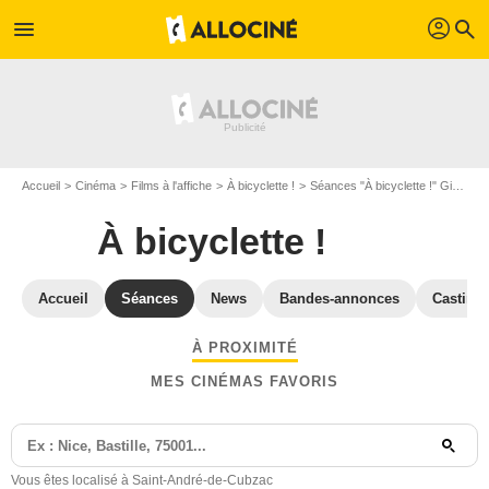
profil
menu
search
Accueil
Cinéma
Films à l'affiche
À bicyclette !
Séances "À bicyclette !" Gironde
À bicyclette !
Accueil
Séances
News
Bandes-annonces
Casting
À PROXIMITÉ
MES CINÉMAS FAVORIS
Vous êtes localisé à Saint-André-de-Cubzac