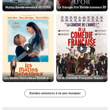
Mutiny Bande-annonce VO STFR
Le Triangle d'or Bande-annonce VF
Les Matins merveilleux Bande-annonce VF
De la Comédie-Française Teaser VF
Bandes-annonces à ne pas manquer