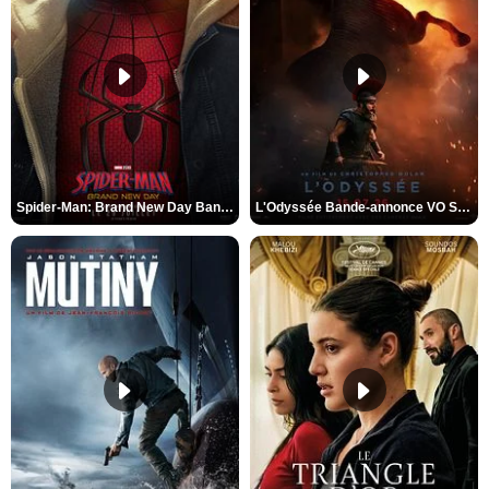
Spider-Man: Brand New Day Bande-annonce VO STFR
L'Odyssée Bande-annonce VO STFR