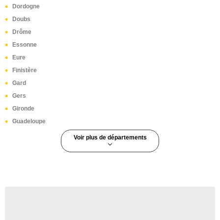
Dordogne
Doubs
Drôme
Essonne
Eure
Finistère
Gard
Gers
Gironde
Guadeloupe
Voir plus de départements
Guyane
Haut-Rhin
Haute-Corse
Haute-Garonne
Haute-Loire