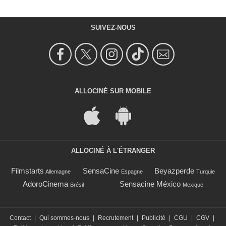
SUIVEZ-NOUS
ALLOCINÉ SUR MOBILE
ALLOCINÉ À L'ÉTRANGER
Filmstarts
SensaCine
Beyazperde
Allemagne
Espagne
Turquie
AdoroCinema
Sensacine México
Brésil
Mexique
Contact
|
Qui sommes-nous
|
Recrutement
|
Publicité
|
CGU
|
CGV
|