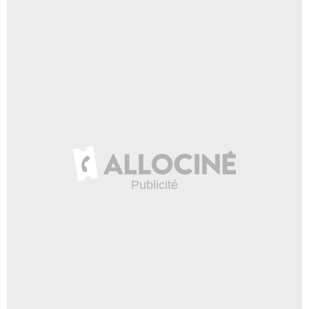
Haute-Marne
Haute-Saône
Haute-Savoie
Haute-Vienne
Hautes-Alpes
Hautes-Pyrénées
Hauts-de-Seine
Hérault
Ille-et-Vilaine
Indre
Indre-et-Loire
Isère
Jura
L'Eure-et-Loir
Landes
Loir-et-Cher
Loire
Loire-Atlantique