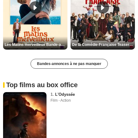
Territoire de Belfort
Val-d'Oise
Val-de-Marne
Var
Vaucluse
Vendée
Les Matins merveilleux Bande-annonce VF
De la Comédie-Française Teaser VF
Vienne
Vosges
Bandes-annonces à ne pas manquer
Yonne
Yvelines
Top films au box office
1.
L'Odyssée
Film - Action