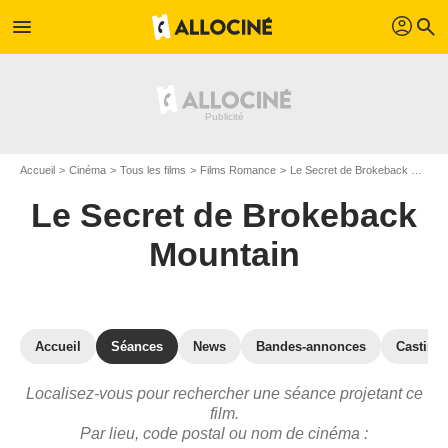
profil
menu
search
Accueil
Cinéma
Tous les films
Films Romance
Le Secret de Brokeback Mountain
Le Secret de Brokeback
Mountain
Accueil
Séances
News
Bandes-annonces
Casting
Localisez-vous pour rechercher une séance projetant ce
film.
Par lieu, code postal ou nom de cinéma :