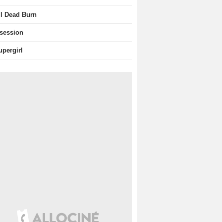
il Dead Burn
session
upergirl