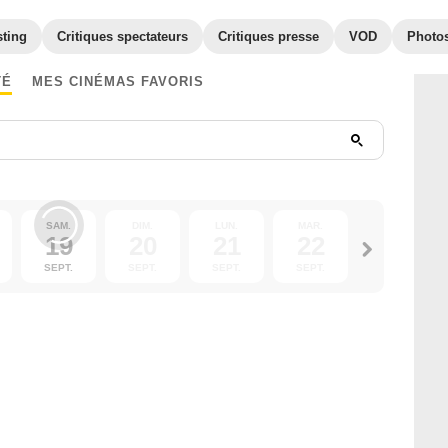
sting
Critiques spectateurs
Critiques presse
VOD
Photo
TÉ
MES CINÉMAS FAVORIS
SAM.
DIM.
LUN.
MAR.
MER.
19
20
21
22
23
SEPT.
SEPT.
SEPT.
SEPT.
SEPT.