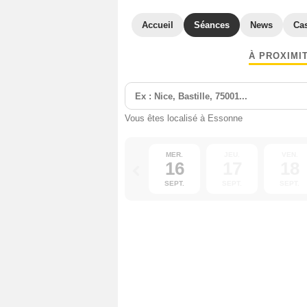
Accueil
Séances
News
Ca
À PROXIMI
Vous êtes localisé à Essonne
MER.
JEU.
VEN.
16
17
18
SEPT.
SEPT.
SEPT.