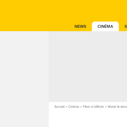
NEWS
CINÉMA
S
Accueil
Cinéma
Films à l'affiche
Monte là-des