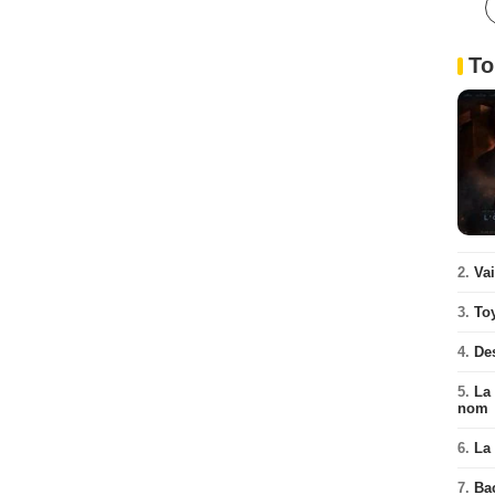
To
2.
Va
3.
To
4.
De
5.
La 
nom
6.
La 
7.
Ba