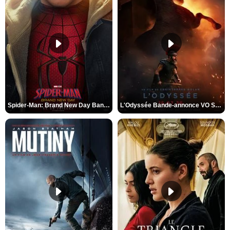
Spider-Man: Brand New Day Bande-annonce VO STFR
L'Odyssée Bande-annonce VO STFR