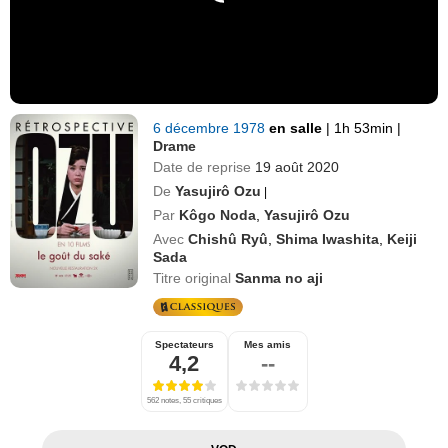
6 décembre 1978
en salle
|
1h 53min
|
Drame
Date de reprise
19 août 2020
De
Yasujirô Ozu
|
Par
Kôgo Noda
,
Yasujirô Ozu
Avec
Chishû Ryû
,
Shima Iwashita
,
Keiji
Sada
Titre original
Sanma no aji
Spectateurs
Mes amis
4,2
--
562 notes, 55 critiques