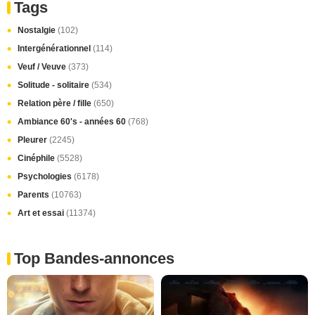
Tags
Nostalgie
(102)
Intergénérationnel
(114)
Veuf / Veuve
(373)
Solitude - solitaire
(534)
Relation père / fille
(650)
Ambiance 60's - années 60
(768)
Pleurer
(2245)
Cinéphile
(5528)
Psychologies
(6178)
Parents
(10763)
Art et essai
(11374)
Top Bandes-annonces