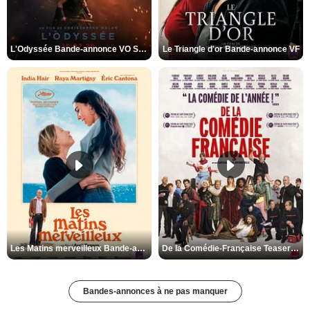
L'Odyssée Bande-annonce VO STFR
Le Triangle d'or Bande-annonce VF
Les Matins merveilleux Bande-annonce VF
De la Comédie-Française Teaser VF
Bandes-annonces à ne pas manquer