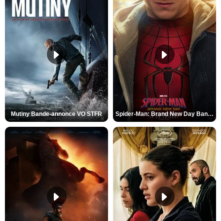
Mutiny Bande-annonce VO STFR
Spider-Man: Brand New Day Bande-annonce VO STFR