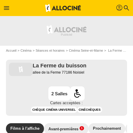
profil
menu
search
Accueil
Cinéma
Séances et horaires
Cinéma Seine-et-Marne
La Ferme du buisson à Noisiel
La Ferme du buisson
allee de la Ferme 77186 Noisiel
2 Salles
Cartes acceptées :
CHÈQUE CINÉMA UNIVERSEL
CINÉCHÈQUES
Films à l'affiche
Prochainement
T
Avant-premières
1