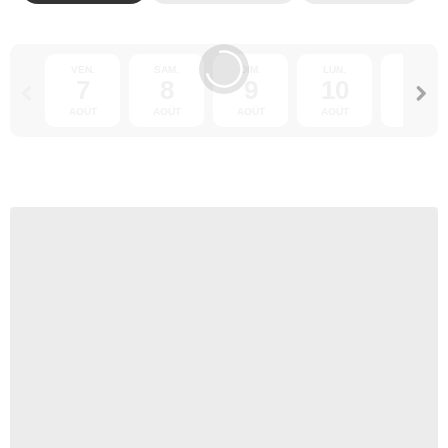
VEN.
SAM.
DIM.
LUN.
MAR.
7
8
9
10
11
AOÛT
AOÛT
AOÛT
AOÛT
AOÛT