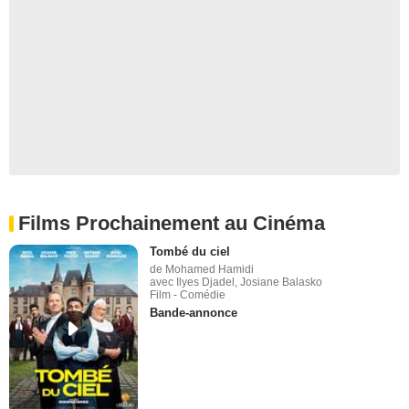
Films Prochainement au Cinéma
Tombé du ciel
de Mohamed Hamidi
avec Ilyes Djadel, Josiane Balasko
Film - Comédie
Bande-annonce