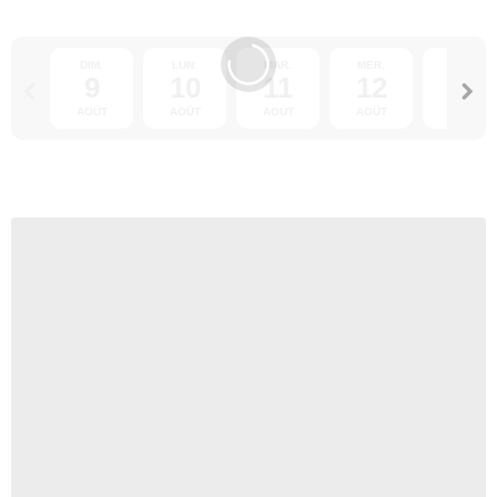
DIM.
LUN.
MAR.
MER.
JEU.
9
10
11
12
13
AOÛT
AOÛT
AOÛT
AOÛT
AOÛT