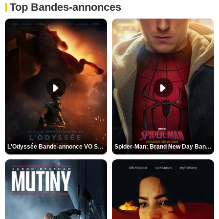
Top Bandes-annonces
L'Odyssée Bande-annonce VO STFR
Spider-Man: Brand New Day Bande-annonce VO STFR