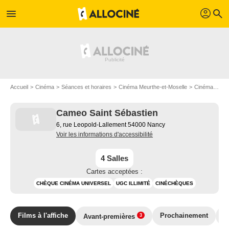
profil
menu
search
Accueil
Cinéma
Séances et horaires
Cinéma Meurthe-et-Moselle
Cinéma à Nancy
Cameo Saint Sébastien
6, rue Leopold-Lallement 54000 Nancy
Voir les informations d'accessibilité
4 Salles
Cartes acceptées :
CHÈQUE CINÉMA UNIVERSEL
UGC ILLIMITÉ
CINÉCHÈQUES
Films à l'affiche
Prochainement
E
Avant-premières
3