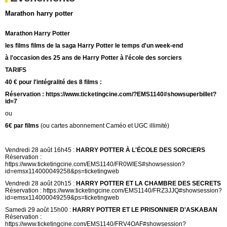
Marathon harry potter
Marathon Harry Potter
les films films de la saga Harry Potter le temps d'un week-end
à l'occasion des 25 ans de
Harry Potter à l'école des sorciers
TARIFS
40 € pour l'intégralité des 8 films :
Réservation : https://www.ticketingcine.com/?EMS1140#showsuperbillet?
id=7
ou
6€ par films
(ou cartes abonnement Caméo et UGC illimité)
Vendredi 28 août 16h45 :
HARRY POTTER À L'ÉCOLE DES SORCIERS
Réservation :
https://www.ticketingcine.com/EMS1140/FR0WIES#showsession?
id=emsx114000049258&ps=ticketingweb
Vendredi 28 août 20h15 :
HARRY POTTER ET LA CHAMBRE DES SECRETS
Réservation : https://www.ticketingcine.com/EMS1140/FRZ3JJQ#showsession?
id=emsx114000049259&ps=ticketingweb
Samedi 29 août 15h00 :
HARRY POTTER ET LE PRISONNIER D'ASKABAN
Réservation :
https://www.ticketingcine.com/EMS1140/FRV4OAF#showsession?