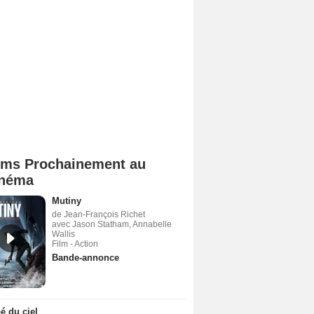
lms Prochainement au
néma
Mutiny
de Jean-François Richet
avec Jason Statham, Annabelle
Wallis
Film - Action
Bande-annonce
 du ciel