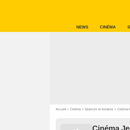
NEWS
CINÉMA
S
Accueil
Cinéma
Séances et horaires
Cinéma A
Cinéma Je