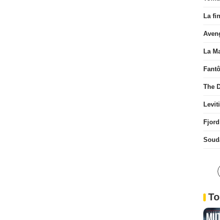
La fi
Aven
La Ma
Fant
The D
Levit
Fjord
Soud
To