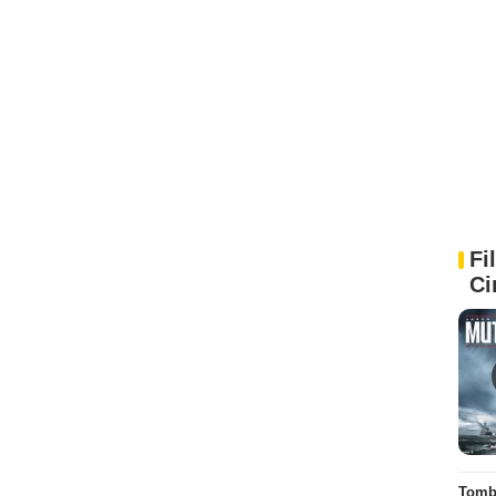
Fi
Ci
Tombé