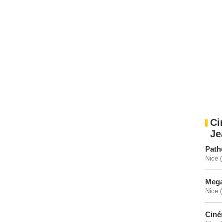
Ci
Je
Path
Nice 
Mega
Nice 
Ciné