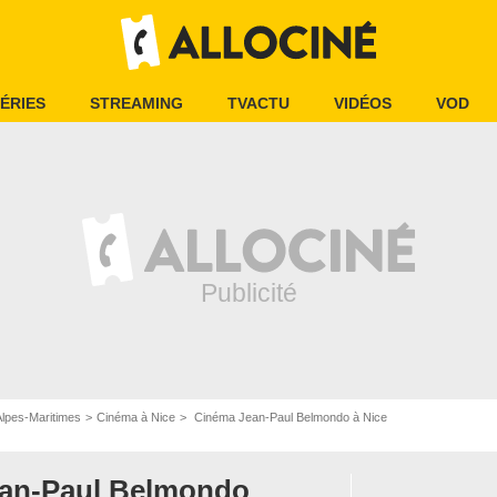
ÉRIES
STREAMING
TVACTU
VIDÉOS
VOD
lpes-Maritimes
Cinéma à Nice
Cinéma Jean-Paul Belmondo à Nice
an-Paul Belmondo