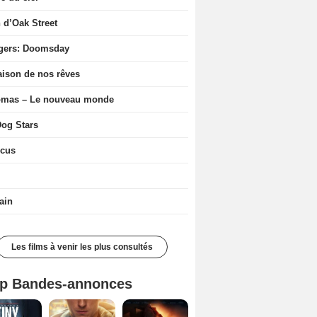
n d’Oak Street
gers: Doomsday
ison de nos rêves
ômas – Le nouveau monde
og Stars
icus
ain
Les films à venir les plus consultés
p Bandes-annonces
Mutiny Bande-annonce VO STFR
Spider-Man: Brand New Day Bande-annonce VO STFR
L'Odyssée Bande-annonce VO STFR