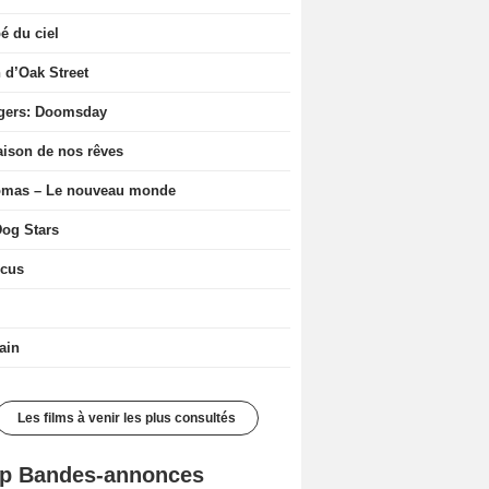
 du ciel
n d’Oak Street
gers: Doomsday
ison de nos rêves
ômas – Le nouveau monde
og Stars
icus
ain
Les films à venir les plus consultés
p Bandes-annonces
Mutiny Bande-annonce VO STFR
Spider-Man: Brand New Day Bande-annonce VO STFR
L'Odyssée Bande-annonce VO STFR