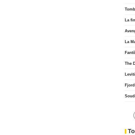
Tombé
La fi
Aven
La Ma
Fant
The D
Levit
Fjord
Soud
To