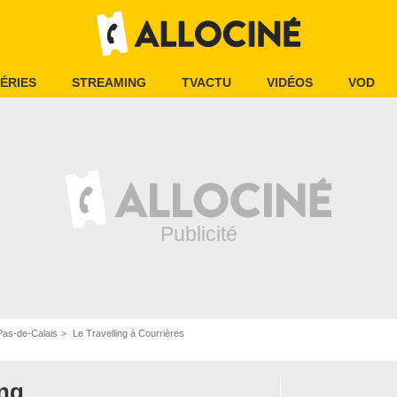
ÉRIES
STREAMING
TVACTU
VIDÉOS
VOD
as-de-Calais
Le Travelling à Courrières
ing