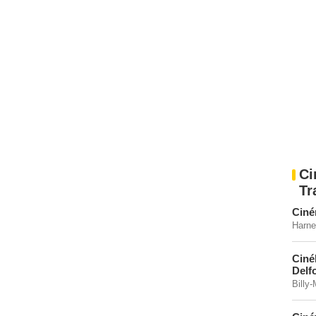
Ci
Tr
Ciné
Harne
Ciné
Delf
Billy