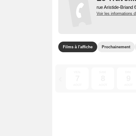
rue Aristide-Briand
Voir les informations d
Films à l'affiche
Prochainement
VEN.
SAM.
DIM.
7
8
9
AOÛT
AOÛT
AOÛT