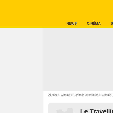
NEWS
CINÉMA
S
Accueil
Cinéma
Séances et horaires
Cinéma P
Le Travell