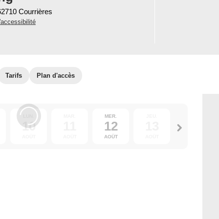
 62710 Courrières
'accessibilité
Tarifs
Plan d'accès
LUN.
MAR.
MER.
JEU.
VEN.
10
11
12
13
14
AOÛT
AOÛT
AOÛT
AOÛT
AOÛT