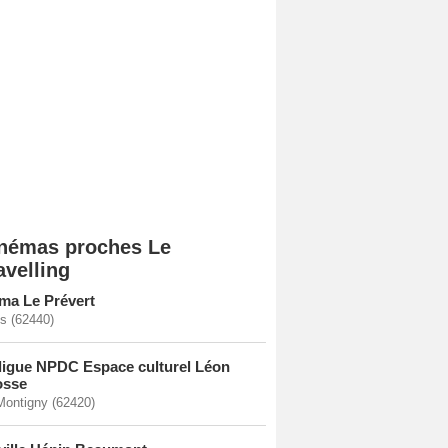
némas proches Le
avelling
ma Le Prévert
s (62440)
ligue NPDC Espace culturel Léon
osse
-Montigny (62420)