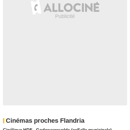
Cinémas proches Flandria
Cinéligue HDF - Godewaersvelde (exSalle municipale)