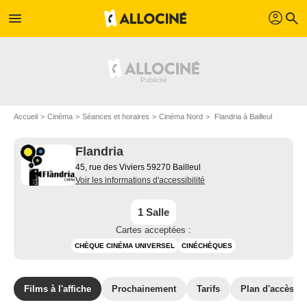
profil
menu
search
Accueil
Cinéma
Séances et horaires
Cinéma Nord
Flandria à Bailleul
Flandria
45, rue des Viviers 59270 Bailleul
Voir les informations d'accessibilité
1 Salle
Cartes acceptées :
CHÈQUE CINÉMA UNIVERSEL
CINÉCHÈQUES
Films à l'affiche
Prochainement
Tarifs
Plan d'accès