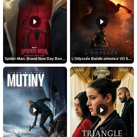
Spider-Man: Brand New Day Bande-annonce VO STFR
L'Odyssée Bande-annonce VO STFR