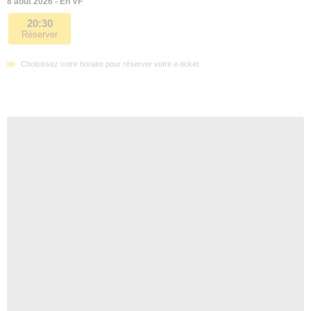
8 août 2026 - En VF
20:30
Réserver
Choisissez votre horaire pour réserver votre e-ticket.