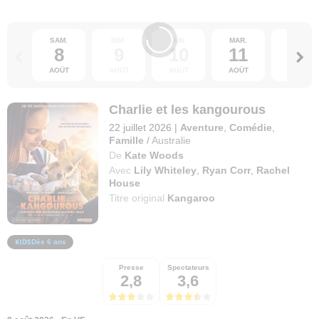
SAM.
DIM.
LUN.
MAR.
MER.
8
9
10
11
12
AOÛT
AOÛT
AOÛT
AOÛT
AOÛT
Charlie et les kangourous
22 juillet 2026
|
Aventure
,
Comédie
,
Famille
/
Australie
De
Kate Woods
Avec
Lily Whiteley
,
Ryan Corr
,
Rachel
House
Titre original
Kangaroo
Dès 6 ans
Presse
Spectateurs
2,8
3,6