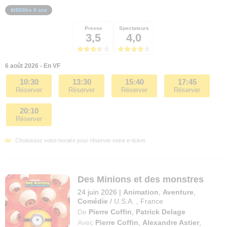
Dès 6 ans
Presse
Spectateurs
3,5
4,0
6 août 2026 - En VF
10:30
13:30
15:40
17:45
Réserver
Réserver
Réserver
Réserver
20:10
Réserver
Choisissez votre horaire pour réserver votre e-ticket.
Des Minions et des monstres
24 juin 2026
|
Animation
,
Aventure
,
Comédie
/
U.S.A.
,
France
De
Pierre Coffin
,
Patrick Delage
Avec
Pierre Coffin
,
Alexandre Astier
,