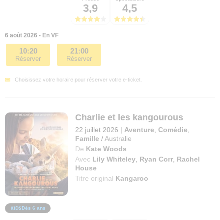
3,9
4,5
6 août 2026 - En VF
10:20
21:00
Réserver
Réserver
Choisissez votre horaire pour réserver votre e-ticket.
Charlie et les kangourous
22 juillet 2026
|
Aventure
,
Comédie
,
Famille
/
Australie
De
Kate Woods
Avec
Lily Whiteley
,
Ryan Corr
,
Rachel
House
Titre original
Kangaroo
Dès 6 ans