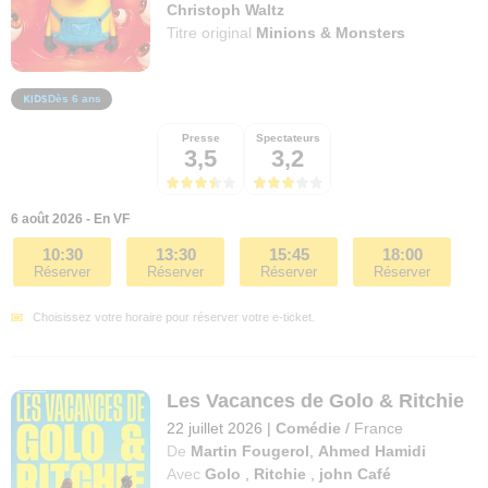
Christoph Waltz
Titre original
Minions & Monsters
Dès 6 ans
Presse
Spectateurs
3,5
3,2
6 août 2026 - En VF
10:30
13:30
15:45
18:00
Réserver
Réserver
Réserver
Réserver
Choisissez votre horaire pour réserver votre e-ticket.
Les Vacances de Golo & Ritchie
22 juillet 2026
|
Comédie
/
France
De
Martin Fougerol
,
Ahmed Hamidi
Avec
Golo
,
Ritchie
,
john Café