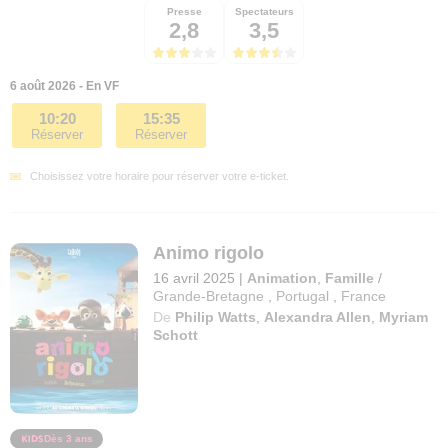
Presse
Spectateurs
2,8
3,5
6 août 2026 - En VF
10:20
15:35
Réserver
Réserver
Choisissez votre horaire pour réserver votre e-ticket.
Animo rigolo
16 avril 2025
|
Animation
,
Famille
/
Grande-Bretagne
,
Portugal
,
France
De
Philip Watts
,
Alexandra Allen
,
Myriam
Schott
Dès 3 ans