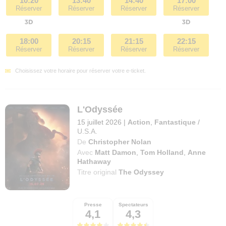
10:20
13:40
14:40
17:00
Réserver
Réserver
Réserver
Réserver
18:00
20:15
21:15
22:15
Réserver
Réserver
Réserver
Réserver
Choisissez votre horaire pour réserver votre e-ticket.
L'Odyssée
15 juillet 2026
|
Action
,
Fantastique
/
U.S.A.
De
Christopher Nolan
Avec
Matt Damon
,
Tom Holland
,
Anne
Hathaway
Titre original
The Odyssey
Presse
Spectateurs
4,1
4,3