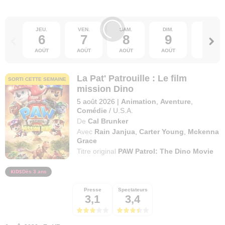
JEU.
VEN.
SAM.
DIM.
LUN.
6
7
8
9
10
AOÛT
AOÛT
AOÛT
AOÛT
AOÛT
La Pat' Patrouille : Le film
SORTI CETTE SEMAINE
mission Dino
5 août 2026
|
Animation
,
Aventure
,
Comédie
/
U.S.A.
De
Cal Brunker
Avec
Rain Janjua
,
Carter Young
,
Mckenna
Grace
Titre original
PAW Patrol: The Dino Movie
Dès 3 ans
Presse
Spectateurs
3,1
3,4