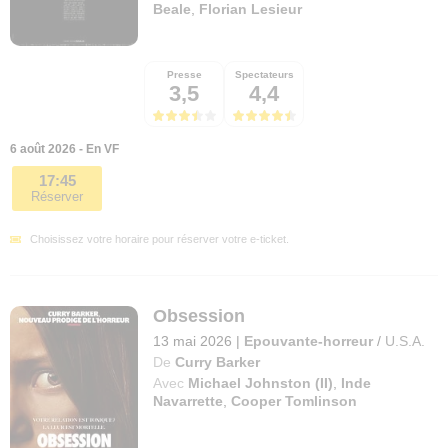
Beale
,
Florian Lesieur
Presse
Spectateurs
3,5
4,4
6 août 2026 - En VF
17:45
Réserver
Choisissez votre horaire pour réserver votre e-ticket.
Obsession
13 mai 2026
|
Epouvante-horreur
/
U.S.A.
De
Curry Barker
Avec
Michael Johnston (II)
,
Inde
Navarrette
,
Cooper Tomlinson