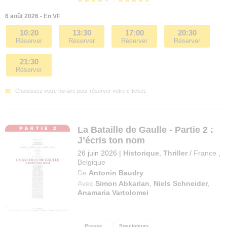
6 août 2026 - En VF
10:20
13:30
17:00
20:30
Réserver
Réserver
Réserver
Réserver
21:30
Réserver
Choisissez votre horaire pour réserver votre e-ticket.
La Bataille de Gaulle - Partie 2 :
J’écris ton nom
26 juin 2026
|
Historique
,
Thriller
/
France
,
Belgique
De
Antonin Baudry
Avec
Simon Abkarian
,
Niels Schneider
,
Anamaria Vartolomei
Presse
Spectateurs