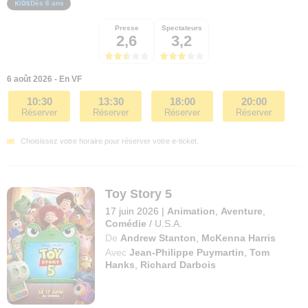
Dès 6 ans
Presse
Spectateurs
2,6
3,2
6 août 2026 - En VF
10:30
13:30
18:00
20:00
Réserver
Réserver
Réserver
Réserver
Choisissez votre horaire pour réserver votre e-ticket.
Toy Story 5
17 juin 2026
|
Animation
,
Aventure
,
Comédie
/
U.S.A.
De
Andrew Stanton
,
McKenna Harris
Avec
Jean-Philippe Puymartin
,
Tom
Hanks
,
Richard Darbois