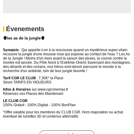
Évenements
🦍les as de la jungle🦍
Synopsis
: Qui appelle-t-on à la rescousse quand un mystérieux super-vilain
recouvre la jungle d'une mousse rose qui explose au contact de l'eau ? Les As
de la Jungle ! Moins d'un mois avant la saison des pluies, la course contre la
montre est lancée. Du Pôle Nord à l'Extrême-Orient, traversant des montagnes,
des déserts et des océans, nos héros vont devoir parcourir le monde à la
recherche d'un antidote, loin de leur jungle favorite !
Tarif CGR LE CLUB
: 7,30€* la Place
Sinon TARIFS EN VIGUEURS
Infos & Horaires
sur www.cgrcinemas.fr
Réservez vos Places dès Maintenant
LE CLUB CGR
100% Gratuit - 100% Digital - 100% BonPlan
*Offre valable pour les membres du CLUB CGR. Hors majoration ou achat
éventuel de lunettes 3D et contenus alternatifs.