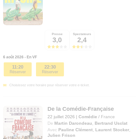
Presse
Spectateurs
3,0
2,4
6 août 2026 - En VF
11:20
22:30
Réserver
Réserver
Choisissez votre horaire pour réserver votre e-ticket.
De la Comédie-Française
22 juillet 2026
|
Comédie
/
France
De
Martin Darondeau
,
Bertrand Usclat
Avec
Pauline Clément
,
Laurent Stocker
,
Julien Frison