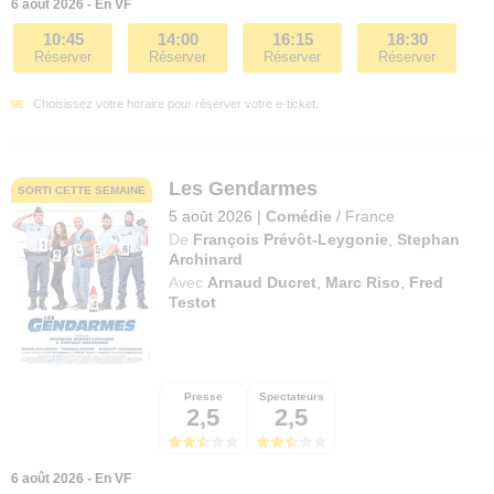
6 août 2026 - En VF
10:45
14:00
16:15
18:30
Réserver
Réserver
Réserver
Réserver
Choisissez votre horaire pour réserver votre e-ticket.
Les Gendarmes
SORTI CETTE SEMAINE
5 août 2026
|
Comédie
/
France
De
François Prévôt-Leygonie
,
Stephan
Archinard
Avec
Arnaud Ducret
,
Marc Riso
,
Fred
Testot
Presse
Spectateurs
2,5
2,5
6 août 2026 - En VF