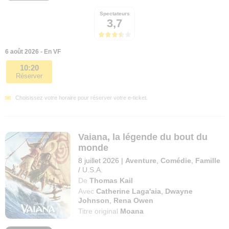
Spectateurs
3,7
6 août 2026 - En VF
10:20
Réserver
Choisissez votre horaire pour réserver votre e-ticket.
Vaiana, la légende du bout du
monde
8 juillet 2026
|
Aventure
,
Comédie
,
Famille
/
U.S.A.
De
Thomas Kail
Avec
Catherine Laga'aia
,
Dwayne
Johnson
,
Rena Owen
Titre original
Moana