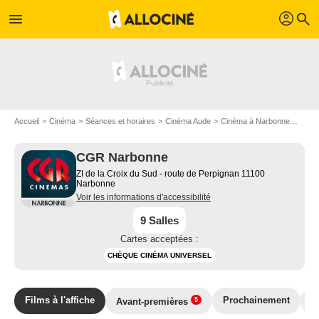
profil
menu
search
Accueil
Cinéma
Séances et horaires
Cinéma Aude
Cinéma à Narbonne
CGR 
CGR Narbonne
ZI de la Croix du Sud - route de Perpignan 11100
Narbonne
Voir les informations d'accessibilité
9 Salles
Cartes acceptées :
CHÈQUE CINÉMA UNIVERSEL
Films à l'affiche
Prochainement
E
Avant-premières
5