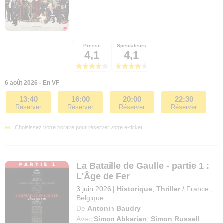
Presse
Spectateurs
4,1
4,1
6 août 2026 - En VF
13:40
16:00
20:00
22:30
Réserver
Réserver
Réserver
Réserver
Choisissez votre horaire pour réserver votre e-ticket.
La Bataille de Gaulle - partie 1 :
L'Âge de Fer
3 juin 2026
|
Historique
,
Thriller
/
France
,
Belgique
De
Antonin Baudry
Avec
Simon Abkarian
,
Simon Russell