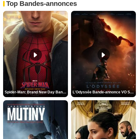
Top Bandes-annonces
Spider-Man: Brand New Day Bande-annonce VO STFR
L'Odyssée Bande-annonce VO STFR