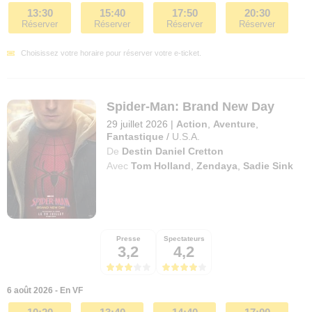
13:30
15:40
17:50
20:30
Réserver
Réserver
Réserver
Réserver
Choisissez votre horaire pour réserver votre e-ticket.
Spider-Man: Brand New Day
29 juillet 2026
|
Action
,
Aventure
,
Fantastique
/
U.S.A.
De
Destin Daniel Cretton
Avec
Tom Holland
,
Zendaya
,
Sadie Sink
Presse
Spectateurs
3,2
4,2
6 août 2026 - En VF