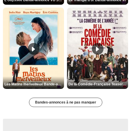
L'Odyssée Bande-annonce VO STFR
Le Triangle d'or Bande-annonce VF
Les Matins merveilleux Bande-annonce VF
De la Comédie-Française Teaser VF
Bandes-annonces à ne pas manquer