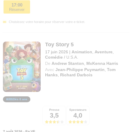
17:00
Réserver
Choisissez votre horaire pour réserver votre e-ticket.
Toy Story 5
17 juin 2026
|
Animation
,
Aventure
,
Comédie
/
U.S.A.
De
Andrew Stanton
,
McKenna Harris
Avec
Jean-Philippe Puymartin
,
Tom
Hanks
,
Richard Darbois
Dès 6 ans
Presse
Spectateurs
3,5
4,0
7 août 2026 - En VF