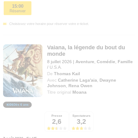
15:00
Réserver
Choisissez votre horaire pour réserver votre e-ticket.
Vaiana, la légende du bout du
monde
8 juillet 2026
|
Aventure
,
Comédie
,
Famille
/
U.S.A.
De
Thomas Kail
Avec
Catherine Laga'aia
,
Dwayne
Johnson
,
Rena Owen
Titre original
Moana
Dès 6 ans
Presse
Spectateurs
2,6
3,2