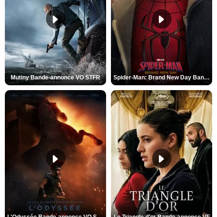
Mutiny Bande-annonce VO STFR
Spider-Man: Brand New Day Bande-annonce VO STFR