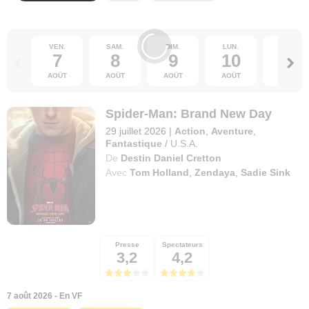
VEN.
SAM.
DIM.
LUN.
MAR.
7
8
9
10
11
AOÛT
AOÛT
AOÛT
AOÛT
AOÛT
Spider-Man: Brand New Day
29 juillet 2026
|
Action
,
Aventure
,
Fantastique
/
U.S.A.
De
Destin Daniel Cretton
Avec
Tom Holland
,
Zendaya
,
Sadie Sink
Presse
Spectateurs
3,2
4,2
7 août 2026 - En VF