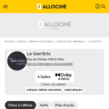
profil
menu
search
Accueil
Cinéma
Séances et horaires
Cinéma Loire-Atlantique
Le Gen'Eric à Héric
Le Gen'Eric
Rue de l'Océan 44810 Héric
Voir les informations d'accessibilité
4 Salles
Cartes acceptées :
CHÈQUE CINÉMA UNIVERSEL
CINÉCHÈQUES
Films à l'affiche
Tarifs
Plan d'accès