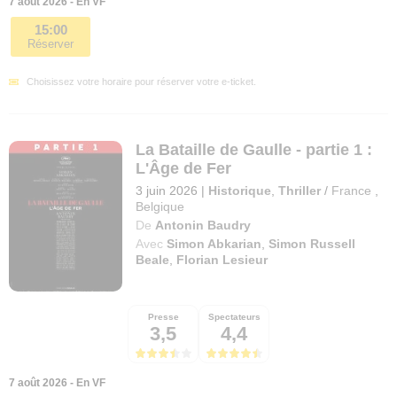
7 août 2026 - En VF
15:00
Réserver
Choisissez votre horaire pour réserver votre e-ticket.
La Bataille de Gaulle - partie 1 :
L'Âge de Fer
3 juin 2026
|
Historique
,
Thriller
/
France
,
Belgique
De
Antonin Baudry
Avec
Simon Abkarian
,
Simon Russell
Beale
,
Florian Lesieur
Presse
Spectateurs
3,5
4,4
7 août 2026 - En VF