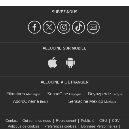
SUIVEZ-NOUS
ALLOCINÉ SUR MOBILE
ALLOCINÉ À L'ÉTRANGER
Filmstarts
SensaCine
Beyazperde
Allemagne
Espagne
Turquie
AdoroCinema
Sensacine México
Brésil
Mexique
Contact
|
Qui sommes-nous
|
Recrutement
|
Publicité
|
CGU
|
CGV
|
Politique de cookies
|
Préférences cookies
|
Données Personnelles
|