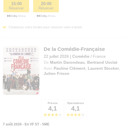
15:00
20:00
Réserver
Réserver
Choisissez votre horaire pour réserver votre e-ticket.
De la Comédie-Française
22 juillet 2026
|
Comédie
/
France
De
Martin Darondeau
,
Bertrand Usclat
Avec
Pauline Clément
,
Laurent Stocker
,
Julien Frison
Presse
Spectateurs
4,1
4,1
7 août 2026 - En VF ST - SME