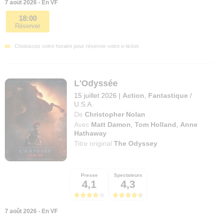
7 août 2026 - En VF
18:00
Réserver
Choisissez votre horaire pour réserver votre e-ticket.
L'Odyssée
15 juillet 2026
|
Action
,
Fantastique
/
U.S.A.
De
Christopher Nolan
Avec
Matt Damon
,
Tom Holland
,
Anne
Hathaway
Titre original
The Odyssey
Presse
Spectateurs
4,1
4,3
7 août 2026 - En VF