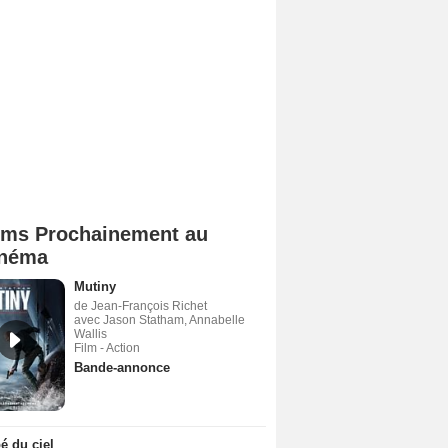
lms Prochainement au
néma
Mutiny
de Jean-François Richet
avec Jason Statham, Annabelle
Wallis
Film - Action
Bande-annonce
 du ciel