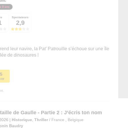
blic
s 3 ans
se
Spectateurs
1
2,9
nd leur navire, la Pat’ Patrouille s’échoue sur une île
lée de dinosaures !
45
ver
et.
aille de Gaulle - Partie 2 : J’écris ton nom
 2026
|
Historique
,
Thriller
/
France
,
Belgique
onin Baudry