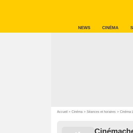
NEWS
CINÉMA
S
Accueil
Cinéma
Séances et horaires
Cinéma L
Cinémach