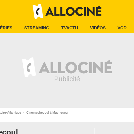
ÉRIES
STREAMING
TVACTU
VIDÉOS
VOD
oire-Atlantique
Cinémachecoul à Machecoul
ecoul