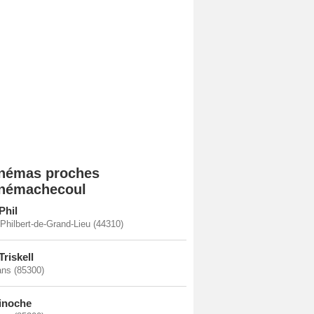
némas proches
némachecoul
Phil
-Philbert-de-Grand-Lieu (44310)
Triskell
ans (85300)
inoche