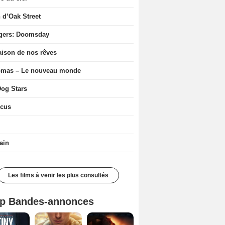
n d’Oak Street
gers: Doomsday
ison de nos rêves
ômas – Le nouveau monde
og Stars
icus
ain
Les films à venir les plus consultés
p Bandes-annonces
Mutiny Bande-annonce VO STFR
Spider-Man: Brand New Day Bande-annonce VO STFR
L'Odyssée Bande-annonce VO STFR