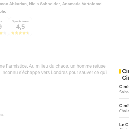
imon Abkarian
,
Niels Schneider
,
Anamaria Vartolomei
blic
se
Spectateurs
9
4,5
gne l’armistice. Au milieu du chaos, un homme refuse
Ci
l inconnu s'échappe vers Londres pour sauver ce qu'il
Ci
Ciné
Saint
Ciné
Chall
et.
Le C