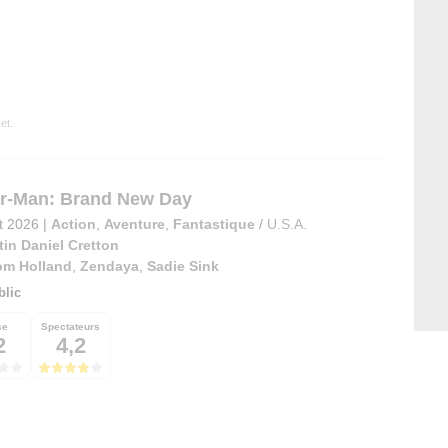
et.
r-Man: Brand New Day
et 2026
|
Action
,
Aventure
,
Fantastique
/
U.S.A.
tin Daniel Cretton
om Holland
,
Zendaya
,
Sadie Sink
blic
se
Spectateurs
2
4,2