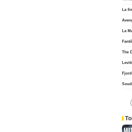
La fi
Aven
La Ma
Fant
The D
Levit
Fjord
Soud
To