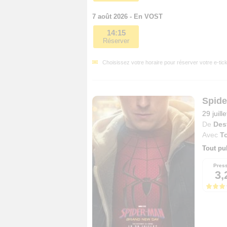
7 août 2026 - En VOST
14:15
Réserver
Choisissez votre horaire pour réserver votre e-tick
Spide
29 juill
De
Des
Avec
T
Tout pu
Pres
3,