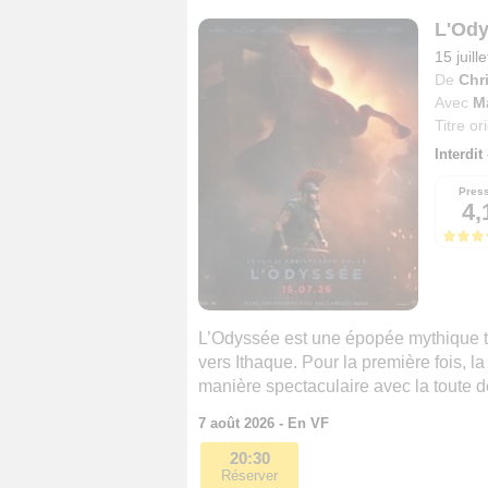
L'Od
15 juill
De
Chr
Avec
M
Titre or
Interdit
Pres
4,
L’Odyssée est une épopée mythique to
vers Ithaque. Pour la première fois, l
manière spectaculaire avec la toute 
7 août 2026 - En VF
20:30
Réserver