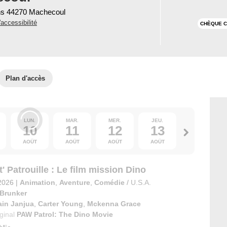
ns 44270 Machecoul
'accessibilité
CHÈQUE C
Plan d'accès
LUN.
MAR.
MER.
JEU.
VEN.
10
11
12
13
14
AOÛT
AOÛT
AOÛT
AOÛT
AOÛT
' Patrouille : Le film mission Dino
2026
|
Animation
,
Aventure
,
Comédie
/
U.S.A.
 Brunker
ain Janjua
,
Carter Young
,
Mckenna Grace
iginal
PAW Patrol: The Dino Movie