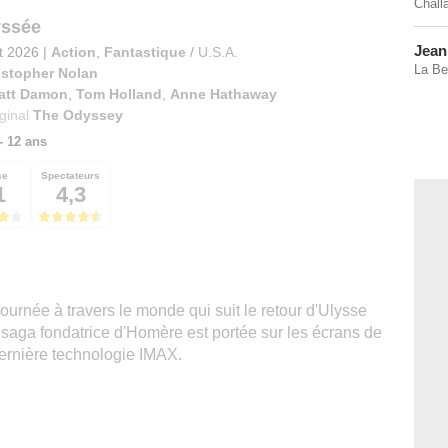
Chall
yssée
Jean
et 2026
|
Action
,
Fantastique
/
U.S.A.
La Be
istopher Nolan
att Damon
,
Tom Holland
,
Anne Hathaway
iginal
The Odyssey
 - 12 ans
se
Spectateurs
1
4,3
urnée à travers le monde qui suit le retour d'Ulysse
a saga fondatrice d'Homère est portée sur les écrans de
dernière technologie IMAX.