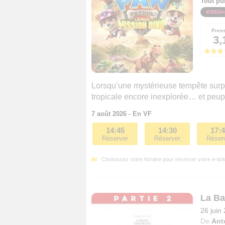
Tout pu
Dè
Pres
3,
Lorsqu’une mystérieuse tempête surpre
tropicale encore inexplorée… et peup
7 août 2026 - En VF
14:45
14:30
17:
Réserver
Réserver
Réser
Choisissez votre horaire pour réserver votre e-tick
La Bat
26 juin
De
Ant