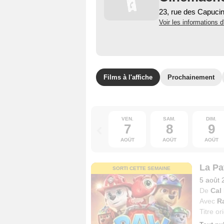
23, rue des Capuci
Voir les informations d
Films à l'affiche
Prochainement
VEN.
SAM.
DIM.
7
8
9
AOÛT
AOÛT
AOÛT
La Pat
SORTI CETTE SEMAINE
5 août 
De
Cal
Avec
R
Titre or