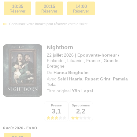
18:35
20:15
14:00
Réserver
Réserver
Réserver
Choisissez votre horaire pour réserver votre e-ticket.
Nightborn
22 juillet 2026
|
Epouvante-horreur
/
Finlande
,
Lituanie
,
France
,
Grande-
Bretagne
De
Hanna Bergholm
Avec
Seidi Haarla
,
Rupert Grint
,
Pamela
Tola
Titre original
Yön Lapsi
Presse
Spectateurs
3,1
2,2
6 août 2026 - En VO