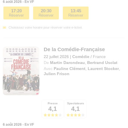
6 août 2026 - En VF
17:20
20:30
13:45
Réserver
Réserver
Réserver
Choisissez votre horaire pour réserver votre e-ticket.
De la Comédie-Française
22 juillet 2026
|
Comédie
/
France
De
Martin Darondeau
,
Bertrand Usclat
Avec
Pauline Clément
,
Laurent Stocker
,
Julien Frison
Presse
Spectateurs
4,1
4,1
6 août 2026 - En VF