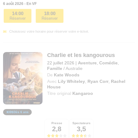
6 août 2026 - En VF
14:00
18:00
Réserver
Réserver
Choisissez votre horaire pour réserver votre e-ticket.
Charlie et les kangourous
22 juillet 2026
|
Aventure
,
Comédie
,
Famille
/
Australie
De
Kate Woods
Avec
Lily Whiteley
,
Ryan Corr
,
Rachel
House
Titre original
Kangaroo
Dès 6 ans
Presse
Spectateurs
2,8
3,5