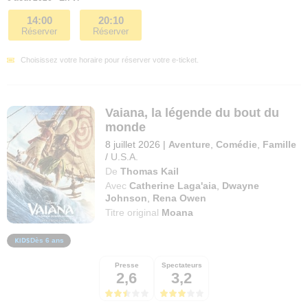
14:00
20:10
Réserver
Réserver
Choisissez votre horaire pour réserver votre e-ticket.
Vaiana, la légende du bout du
monde
8 juillet 2026
|
Aventure
,
Comédie
,
Famille
/
U.S.A.
De
Thomas Kail
Avec
Catherine Laga'aia
,
Dwayne
Johnson
,
Rena Owen
Titre original
Moana
Dès 6 ans
Presse
Spectateurs
2,6
3,2