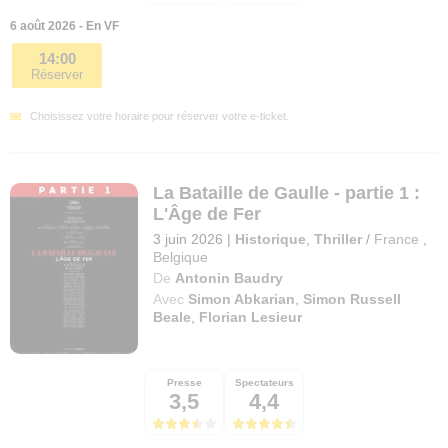
6 août 2026 - En VF
14:00
Réserver
Choisissez votre horaire pour réserver votre e-ticket.
La Bataille de Gaulle - partie 1 :
L'Âge de Fer
3 juin 2026
|
Historique
,
Thriller
/
France
,
Belgique
De
Antonin Baudry
Avec
Simon Abkarian
,
Simon Russell
Beale
,
Florian Lesieur
Presse
Spectateurs
3,5
4,4