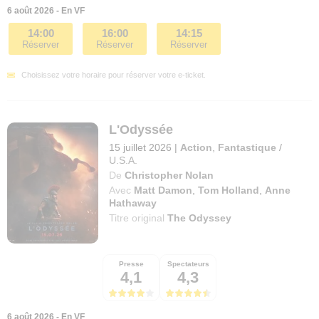
6 août 2026 - En VF
14:00
16:00
14:15
Réserver
Réserver
Réserver
Choisissez votre horaire pour réserver votre e-ticket.
L'Odyssée
15 juillet 2026
|
Action
,
Fantastique
/
U.S.A.
De
Christopher Nolan
Avec
Matt Damon
,
Tom Holland
,
Anne
Hathaway
Titre original
The Odyssey
Presse
Spectateurs
4,1
4,3
6 août 2026 - En VF