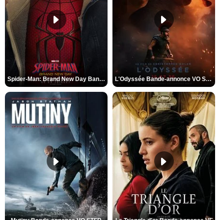
Spider-Man: Brand New Day Bande-annonce VO STFR
L'Odyssée Bande-annonce VO STFR