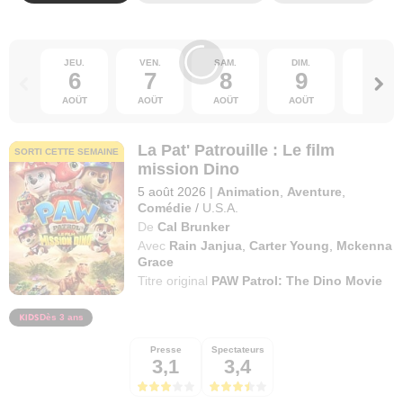
JEU.
VEN.
SAM.
DIM.
LUN.
6
7
8
9
10
AOÛT
AOÛT
AOÛT
AOÛT
AOÛT
La Pat' Patrouille : Le film
SORTI CETTE SEMAINE
mission Dino
5 août 2026
|
Animation
,
Aventure
,
Comédie
/
U.S.A.
De
Cal Brunker
Avec
Rain Janjua
,
Carter Young
,
Mckenna
Grace
Titre original
PAW Patrol: The Dino Movie
Dès 3 ans
Presse
Spectateurs
3,1
3,4