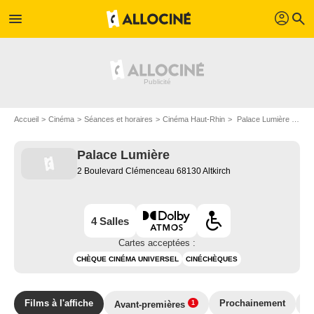
profil
menu
search
Accueil
Cinéma
Séances et horaires
Cinéma Haut-Rhin
Palace Lumière à Altkirch
Palace Lumière
2 Boulevard Clémenceau 68130 Altkirch
4 Salles
Cartes acceptées :
CHÈQUE CINÉMA UNIVERSEL
CINÉCHÈQUES
Films à l'affiche
Prochainement
T
Avant-premières
1