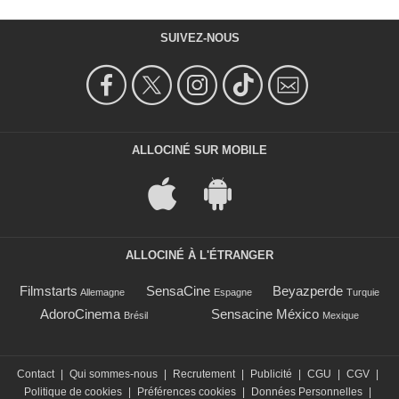
SUIVEZ-NOUS
ALLOCINÉ SUR MOBILE
ALLOCINÉ À L'ÉTRANGER
Filmstarts
SensaCine
Beyazperde
Allemagne
Espagne
Turquie
AdoroCinema
Sensacine México
Brésil
Mexique
Contact
|
Qui sommes-nous
|
Recrutement
|
Publicité
|
CGU
|
CGV
|
Politique de cookies
|
Préférences cookies
|
Données Personnelles
|