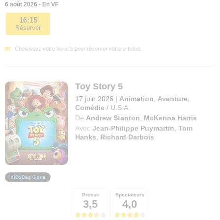
6 août 2026 - En VF
16:15
Réserver
Choisissez votre horaire pour réserver votre e-ticket.
Toy Story 5
17 juin 2026
|
Animation
,
Aventure
,
Comédie
/
U.S.A.
De
Andrew Stanton
,
McKenna Harris
Avec
Jean-Philippe Puymartin
,
Tom
Hanks
,
Richard Darbois
Dès 6 ans
Presse
Spectateurs
3,5
4,0