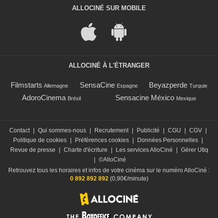
ALLOCINÉ SUR MOBILE
ALLOCINÉ À L'ÉTRANGER
Filmstarts
SensaCine
Beyazperde
Allemagne
Espagne
Turquie
AdoroCinema
Sensacine México
Brésil
Mexique
Contact
|
Qui sommes-nous
|
Recrutement
|
Publicité
|
CGU
|
CGV
|
Politique de cookies
|
Préférences cookies
|
Données Personnelles
|
Revue de presse
|
Charte d'écriture
|
Les services AlloCiné
|
Gérer Utiq
|
©AlloCiné
Retrouvez tous les horaires et infos de votre cinéma sur le numéro AlloCiné :
0 892 892 892
(0,90€/minute)