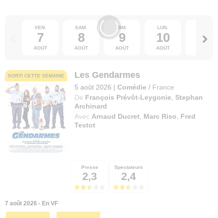
VEN.
SAM.
DIM.
LUN.
MAR.
7
8
9
10
11
AOÛT
AOÛT
AOÛT
AOÛT
AOÛT
Les Gendarmes
SORTI CETTE SEMAINE
5 août 2026
|
Comédie
/
France
De
François Prévôt-Leygonie
,
Stephan
Archinard
Avec
Arnaud Ducret
,
Marc Riso
,
Fred
Testot
Presse
Spectateurs
2,3
2,4
7 août 2026 - En VF