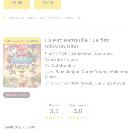
18:45
16:00
Choisissez votre horaire pour réserver votre e-ticket.
La Pat' Patrouille : Le film
SORTI CETTE SEMAINE
mission Dino
5 août 2026
|
Animation
,
Aventure
,
Comédie
/
U.S.A.
De
Cal Brunker
Avec
Rain Janjua
,
Carter Young
,
Mckenna
Grace
Titre original
PAW Patrol: The Dino Movie
Dès 3 ans
Presse
Spectateurs
3,1
3,0
7 août 2026 - En VF