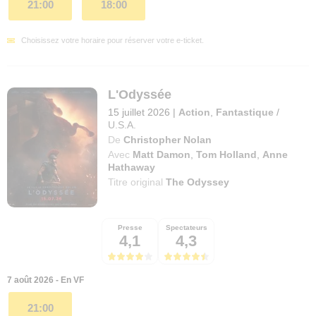
21:00
18:00
Choisissez votre horaire pour réserver votre e-ticket.
L'Odyssée
15 juillet 2026
|
Action
,
Fantastique
/
U.S.A.
De
Christopher Nolan
Avec
Matt Damon
,
Tom Holland
,
Anne
Hathaway
Titre original
The Odyssey
Presse
Spectateurs
4,1
4,3
7 août 2026 - En VF
21:00