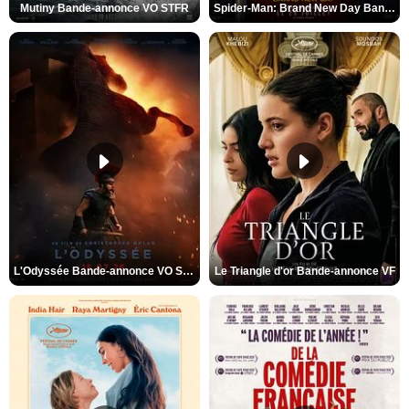
Mutiny Bande-annonce VO STFR
Spider-Man: Brand New Day Bande-annonce VO STFR
L'Odyssée Bande-annonce VO STFR
Le Triangle d'or Bande-annonce VF