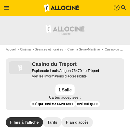
profil
menu
search
Accueil
Cinéma
Séances et horaires
Cinéma Seine-Maritime
Casino du Tréport à Le Tréport
Casino du Tréport
Esplanade Louis Aragon 76470 Le Tréport
Voir les informations d'accessibilité
1 Salle
Cartes acceptées :
CHÈQUE CINÉMA UNIVERSEL
CINÉCHÈQUES
Films à l'affiche
Tarifs
Plan d'accès